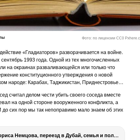
елы
Фото: по лицензии CC0 Pxhere.
, действие «Гладиаторов» разворачивается на войне.
 сентябрь 1993 года. Одной из тех многочисленных
али на окраинах разваливающейся или только что
ржение конституционного утверждения о новой
ком народе: Карабах, Таджикистан, Приднестровье…
осед считал делом чести убить своего соседа вместе
оевал на одной стороне вооруженного конфликта, а
И до сих пор мы так непоправимо мало знаем об этих
Антон Немцов — убийство Бориса Немцова, переезд в Дубай, семья и политика