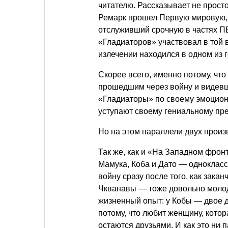
читателю. Рассказывает не просто
Ремарк прошел Первую мировую, 
отслуживший срочную в частях ПВ
«Гладиаторов» участвовал в той 
излечении находился в одном из 
Скорее всего, именно потому, чт
прошедшим через войну и видев
«Гладиаторы» по своему эмоциона
уступают своему гениальному пр
Но на этом параллели двух произ
Так же, как и «На Западном фрон
Мамука, Коба и Дато — однокласс
войну сразу после того, как зака
Чкванавы — тоже довольно молод
жизненный опыт: у Кобы — двое д
потому, что любит женщину, котор
остаются друзьями. И как это ни 