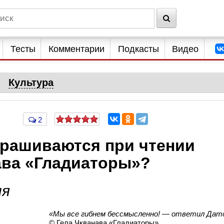
Тесты
Комментарии
Подкасты
Видео
Культура
2
прашиваются при чтении
ава «Гладиаторы»?
ия
«Мы все гибнем бессмысленно! — ответил Дат
© Гела Чкванава «Гладиаторы»