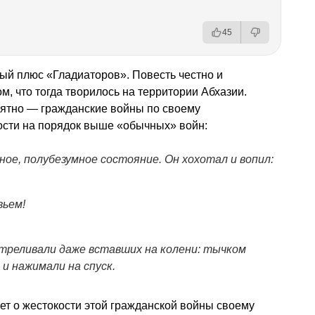
45
ный плюс «Гладиаторов». Повесть честно и
м, что тогда творилось на территории Абхазии.
нятно — гражданские войны по своему
ости на порядок выше «обычных» войн:
ое, полубезумное состояние. Он хохотал и вопил:
вьем!
стреливали даже вставших на колени: тычком
и нажимали на спуск.
ет о жестокости этой гражданской войны своему