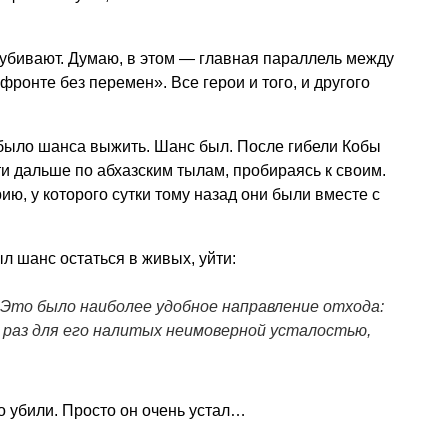
й убивают. Думаю, в этом — главная параллель между
ронте без перемен». Все герои и того, и другого
е было шанса выжить. Шанс был. После гибели Кобы
ти дальше по абхазским тылам, пробираясь к своим.
ию, у которого сутки тому назад они были вместе с
ыл шанс остаться в живых, уйти:
Это было наиболее удобное направление отхода:
 раз для его налитых неимоверной усталостью,
о убили. Просто он очень устал…