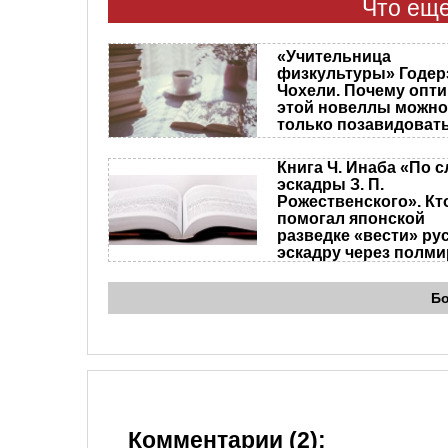
Что еще
«Учительница
физкультуры» Годер
Чохели. Почему опт
этой новеллы можно
только позавидоват
Книга Ч. Инаба «По с
эскадры З. П.
Рожественского». Кто
помогал японской
разведке «вести» ру
эскадру через полми
Б
Комментарии (2):