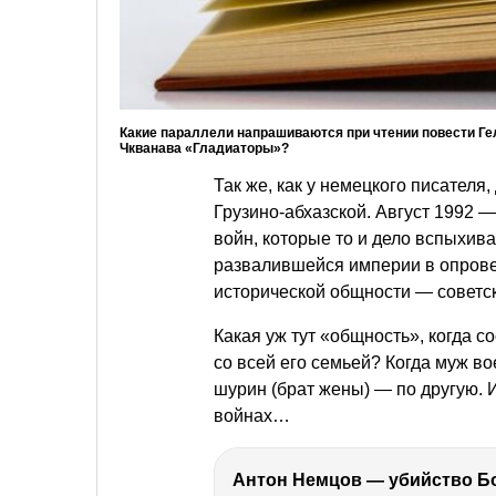
Какие параллели напрашиваются при чтении повести Г
Чкванава «Гладиаторы»?
Так же, как у немецкого писателя
Грузино-абхазской. Август 1992 —
войн, которые то и дело вспыхив
развалившейся империи в опрове
исторической общности — советс
Какая уж тут «общность», когда с
со всей его семьей? Когда муж в
шурин (брат жены) — по другую. 
войнах…