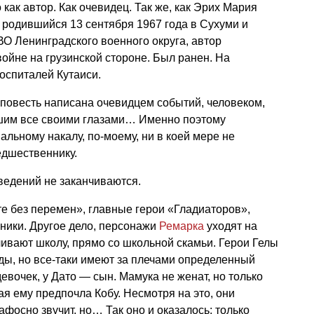
 как автор. Как очевидец. Так же, как Эрих Мария
родившийся 13 сентября 1967 года в Сухуми и
О Ленинградского военного округа, автор
войне на грузинской стороне. Был ранен. На
госпиталей Кутаиси.
о повесть написана очевидцем событий, человеком,
шим все своими глазами… Именно поэтому
льному накалу, по-моему, ни в коей мере не
едшественнику.
ведений не заканчиваются.
те без перемен», главные герои «Гладиаторов»,
ники. Другое дело, персонажи
Ремарка
уходят на
нчивают школу, прямо со школьной скамьи. Герои Гелы
ы, но все-таки имеют за плечами определенный
евочек, у Дато — сын. Мамука не женат, но только
ая ему предпочла Кобу. Несмотря на это, они
пафосно звучит, но… Так оно и оказалось: только