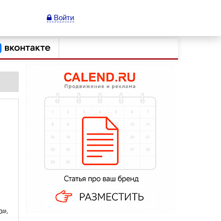
Войти
о».