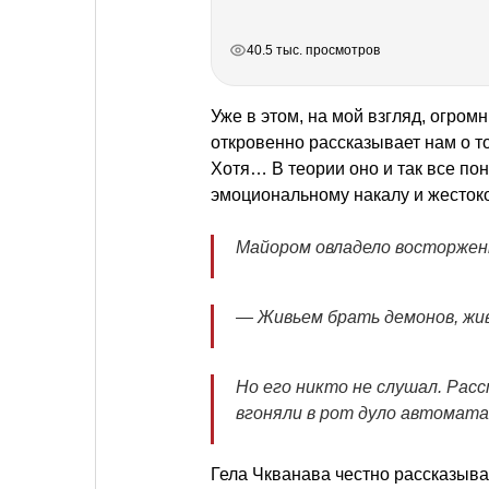
РЕКЛАМА
РЕКЛАМА
РЕКЛАМА
РЕКЛАМА
40.5 тыс. просмотров
Уже в этом, на мой взгляд, огром
откровенно рассказывает нам о то
Хотя… В теории оно и так все по
эмоциональному накалу и жесток
Майором овладело восторженн
— Живьем брать демонов, жи
Но его никто не слушал. Рас
вгоняли в рот дуло автомата 
Гела Чкванава честно рассказыва