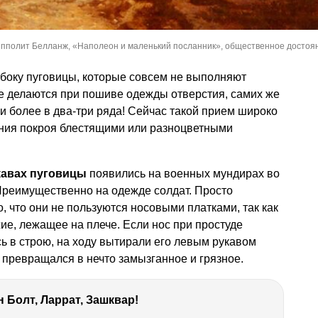
пполит Белланж, «Наполеон и маленький посланник», общественное достоя
боку пуговицы, которые совсем не выполняют
е делаются при пошиве одежды отверстия, самих же
и более в два-три ряда! Сейчас такой прием широко
ания покроя блестящими или разноцветными
кавах пуговицы
появились на военных мундирах во
Преимущественно на одежде солдат. Просто
, что они не пользуются носовыми платками, так как
е, лежащее на плече. Если нос при простуде
сь в строю, на ходу вытирали его левым рукавом
 превращался в нечто замызганное и грязное.
 Болт, Ларрат, Зашквар!