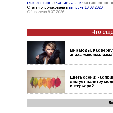
Главная страница
/
Культура
/
Статьи
/
Как Наполеон повли
Статья опубликована в
выпуске 19.03.2020
Обновлено 8.07.2026
Что еще
Мир моды. Как верн
эпоха максимализма
Цвета осени: как пр
диктует палитру мод
интерьера?
Б