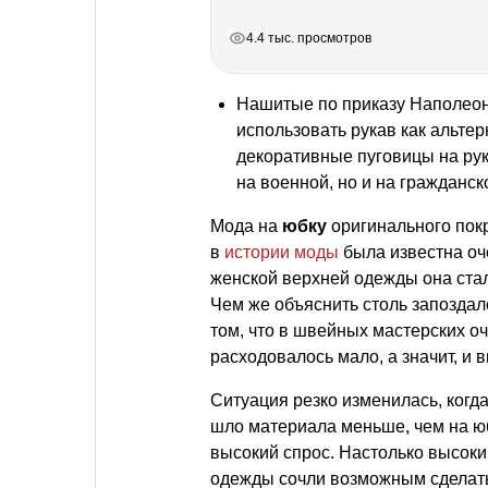
РЕКЛАМА
РЕКЛАМА
РЕКЛАМА
РЕКЛАМА
4.4 тыс. просмотров
Нашитые по приказу Наполеон
использовать рукав как альте
декоративные пуговицы на рук
на военной, но и на гражданск
Мода на
юбку
оригинального покр
в
истории моды
была известна оч
женской верхней одежды она стал
Чем же объяснить столь запоздал
том, что в швейных мастерских о
расходовалось мало, а значит, и 
Ситуация резко изменилась, когд
шло материала меньше, чем на юб
высокий спрос. Настолько высоки
одежды сочли возможным сделать 