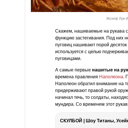
Жозеф Луи И
Скажем, нашиваемые на рукава с
функцию застегивания. Под них н
пуговиц нашивают порой десяток 
используется с целью подчеркив
пуговицами.
А самые первые
нашитые на ру
времена правления
Наполеона
. 
Наполеон обратил внимание на то
придерживают правой рукой оружи
начинал течь, то солдаты, находя
мундира. Со временем этот рукав
СКУЛБОЙ | Шоу Титаны, Усейн