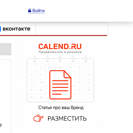
Войти
е