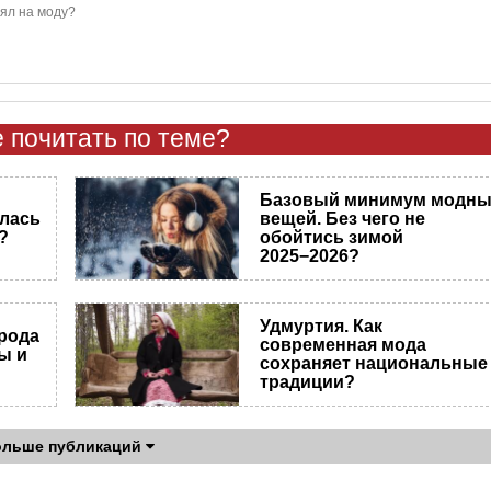
ял на моду?
 почитать по теме?
Базовый минимум модн
улась
вещей. Без чего не
?
обойтись зимой
2025−2026?
Удмуртия. Как
ирода
современная мода
ы и
сохраняет национальные
традиции?
ольше публикаций