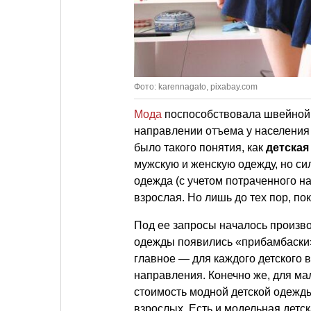
Фото: karennagato, pixabay.com
Мода
поспособствовала швейной 
направлении отъема у населения «
было такого понятия, как
детская
мужскую и женскую одежду, но си
одежда (с учетом потраченного н
взрослая. Но лишь до тех пор, пок
Под ее запросы началось произво
одежды появились «прибамбаски»
главное — для каждого детского
направления. Конечно же, для мал
стоимость модной детской одежд
взрослых. Есть и модельная детска