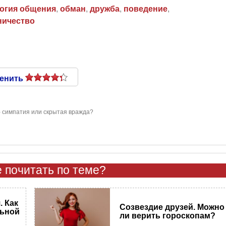
огия общения
,
обман
,
дружба
,
поведение
,
ничество
енить
- симпатия или скрытая вражда?
 почитать по теме?
 Как
Созвездие друзей. Можно
льной
ли верить гороскопам?