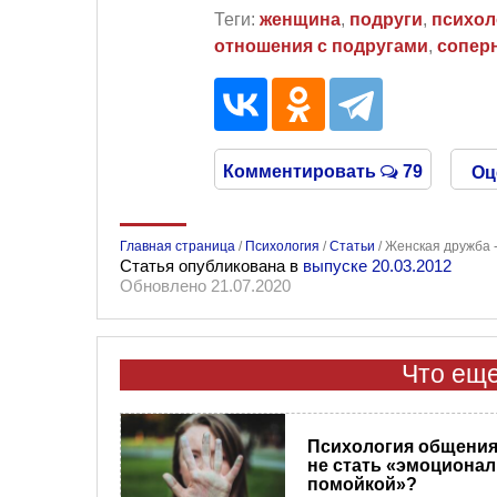
Теги:
женщина
,
подруги
,
психол
отношения с подругами
,
сопер
Комментировать
79
Оц
Главная страница
/
Психология
/
Статьи
/
Женская дружба 
Статья опубликована в
выпуске 20.03.2012
Обновлено 21.07.2020
Что еще
Психология общения.
не стать «эмоциона
помойкой»?