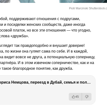
Piotr Marcinski Shutterstock
бой, поддерживают отношения с подругами,
ки и посиделки женских сообществ, даже иногда
осовой платок, но все эти отношения — что угодно,
слова «дружба».
ыглядит так правдоподобно и внушает доверие!
а, по жизни она гуляет сама по себе. И в каждой,
а видит вовсе не друга, а потенциальную соперницу,
партнёра. И в этом извечном соперничестве, как и на
 такое благородное понятие, как дружба.
Антон Немцов — убийство Бориса Немцова, переезд в Дубай, семья и политика
45