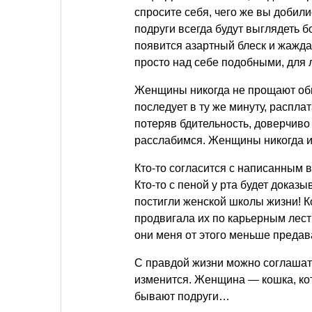
спросите себя, чего же вы добил
подруги всегда будут выглядеть 
появится азартный блеск и жажд
просто над себе подобными, для 
Женщины никогда не прощают оби
последует в ту же минуту, расплат
потеряв бдительность, доверчиво
расслабимся. Женщины никогда и
Кто-то согласится с написанным
Кто-то с пеной у рта будет доказ
постигли женской школы жизни! К
продвигала их по карьерным лест
они меня от этого меньше преда
С правдой жизни можно соглашать
изменится. Женщина — кошка, кот
бывают подруги…