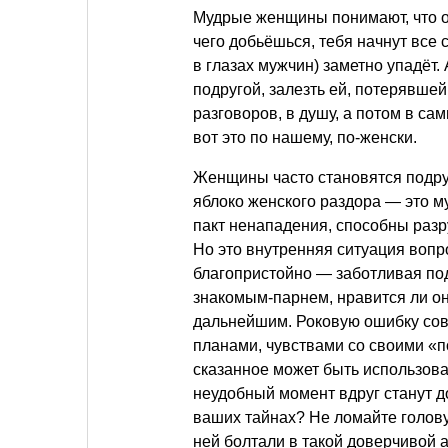
Мудрые женщины понимают, что о
чего добьёшься, тебя начнут все 
в глазах мужчин) заметно упадёт.
подругой, залезть ей, потерявше
разговоров, в душу, а потом в с
вот это по нашему, по-женски.
Женщины часто становятся подруг
яблоко женского раздора — это м
пакт ненападения, способны разр
Но это внутренняя ситуация вопр
благопристойно — заботливая под
знакомым-парнем, нравится ли он
дальнейшим. Роковую ошибку сове
планами, чувствами со своими «п
сказанное может быть использова
неудобный момент вдруг станут д
ваших тайнах? Не ломайте голову
ней болтали в такой доверчивой 