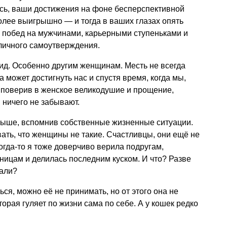
ись, ваши достижения на фоне бесперспективной
более выигрышно — и тогда в ваших глазах опять
а побед на мужчинами, карьерными ступеньками и
личного самоутверждения.
д. Особенно другим женщинам. Месть не всегда
а может достигнуть нас и спустя время, когда мы,
 поверив в женское великодушие и прощение,
 ничего не забывают.
 выше, вспомнив собственные жизненные ситуации.
ывать, что женщины не такие. Счастливцы, они ещё не
огда-то я тоже доверчиво верила подругам,
ницам и делилась последним куском. И что? Разве
вали?
ся, можно её не принимать, но от этого она не
орая гуляет по жизни сама по себе. А у кошек редко