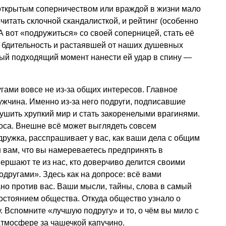
ткрытым соперничеством или враждой в жизни мало
считать склочной скандалисткой, и рейтинг (особенно
 А вот «подружиться» со своей соперницей, стать её
й бдительность и растаявшей от наших душевных
амый подходящий момент нанести ей удар в спину —
ами вовсе не из-за общих интересов. Главное
ужчина. Именно из-за него подруги, подписавшие
ушить хрупкий мир и стать закоренелыми врагинями.
оса. Внешне всё может выглядеть совсем
ружка, расспрашивает у вас, как ваши дела с общим
 вам, что вы намереваетесь предпринять в
ршают те из нас, кто доверчиво делится своими
одругами». Здесь как на допросе: всё вами
но против вас. Ваши мысли, тайны, слова в самый
остоянием общества. Откуда общество узнало о
. Вспомните «лучшую подругу» и то, о чём вы мило с
атмосфере за чашечкой капучино.