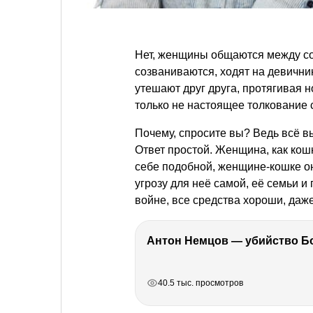
Нет, женщины общаются между со
созваниваются, ходят на девични
утешают друг друга, протягивая н
только не настоящее толкование 
Почему, спросите вы? Ведь всё в
Ответ простой. Женщина, как кошк
себе подобной, женщине-кошке он
угрозу для неё самой, её семьи и 
войне, все средства хороши, даже
РЕКЛАМА
РЕКЛАМА
РЕКЛАМА
40.5 тыс. просмотров