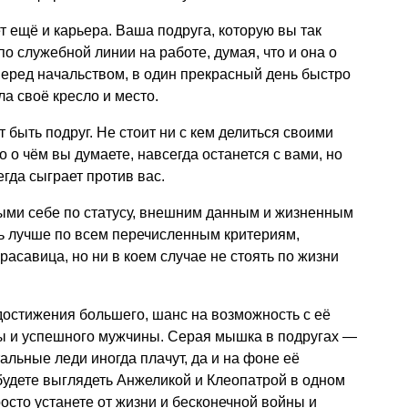
 ещё и карьера. Ваша подруга, которую вы так
о служебной линии на работе, думая, что и она о
 перед начальством, в один прекрасный день быстро
ла своё кресло и место.
т быть подруг. Не стоит ни с кем делиться своими
 о чём вы думаете, навсегда останется с вами, но
егда сыграет против вас.
ми себе по статусу, внешним данным и жизненным
ь лучше по всем перечисленным критериям,
расавица, но ни в коем случае не стоять по жизни
достижения большего, шанс на возможность с её
ы и успешного мужчины. Серая мышка в подругах —
альные леди иногда плачут, да и на фоне её
 будете выглядеть Анжеликой и Клеопатрой в одном
росто устанете от жизни и бесконечной войны и