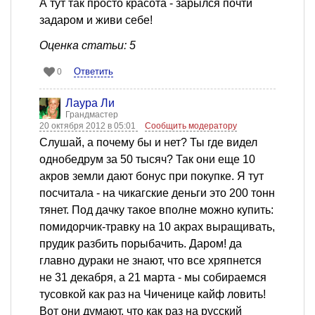
А тут так просто красота - зарылся почти
задаром и живи себе!
Оценка статьи: 5
Ответить
0
Лаура Ли
Грандмастер
20 октября 2012 в 05:01
Сообщить модератору
Cлушай, а почему бы и нет? Ты где видел
однобедрум за 50 тысяч? Так они еще 10
акров земли дают бонус при покупке. Я тут
посчитала - на чикагские деньги это 200 тонн
тянет. Под дачку такое вполне можно купить:
помидорчик-травку на 10 акрах выращивать,
прудик разбить порыбачить. Даром! да
главно дураки не знают, что все хряпнется
не 31 декабря, а 21 марта - мы собираемся
тусовкой как раз на Чиченице кайф ловить!
Вот они думают, что как раз на русский