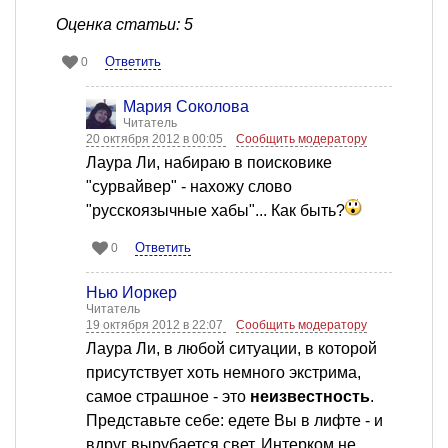
Оценка статьи: 5
Ответить
0
Мария Соколова
Читатель
20 октября 2012 в 00:05
Сообщить модератору
Лаура Ли, набираю в поисковике
"сурвайвер" - нахожу слово
"русскоязычные хабы"... Как быть?
Ответить
0
Нью Йоркер
Читатель
19 октября 2012 в 22:07
Сообщить модератору
Лаура Ли, в любой ситуации, в которой
присутствует хоть немного экстрима,
самое страшное - это
неизвестность
.
Представьте себе: едете Вы в лифте - и
вдруг вырубается свет. Интерком не