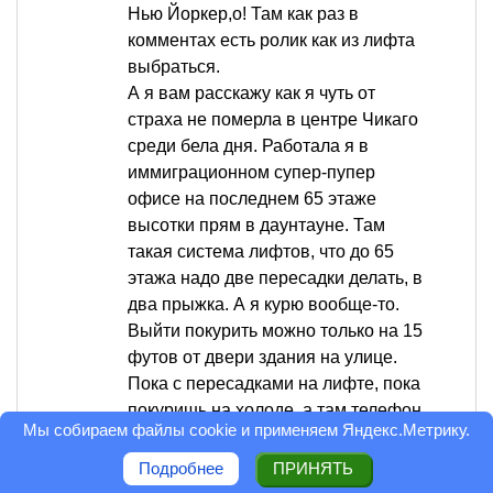
Нью Йоркер,о! Там как раз в
комментах есть ролик как из лифта
выбраться.
А я вам расскажу как я чуть от
страха не померла в центре Чикаго
среди бела дня. Работала я в
иммиграционном супер-пупер
офисе на последнем 65 этаже
высотки прям в даунтауне. Там
такая система лифтов, что до 65
этажа надо две пересадки делать, в
два прыжка. А я курю вообще-то.
Выйти покурить можно только на 15
футов от двери здания на улице.
Пока с пересадками на лифте, пока
покуришь на холоде, а там телефон
Мы собираем файлы cookie и применяем
Яндекс.Метрику
.
орет, люди...В общем, я решила
немножко нарушить: нашла на
Подробнее
ПРИНЯТЬ
своем этаже дверь на черную