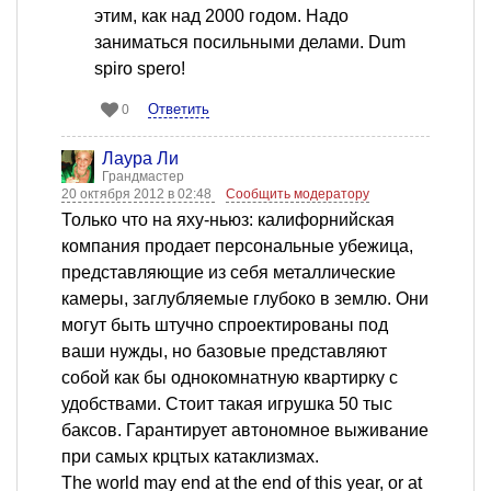
этим, как над 2000 годом. Надо
заниматься посильными делами. Dum
spiro spero!
Ответить
0
Лаура Ли
Грандмастер
20 октября 2012 в 02:48
Сообщить модератору
Только что на яху-ньюз: калифорнийская
компания продает персональные убежица,
представляющие из себя металлические
камеры, заглубляемые глубоко в землю. Они
могут быть штучно спроектированы под
ваши нужды, но базовые представляют
собой как бы однокомнатную квартирку с
удобствами. Стоит такая игрушка 50 тыс
баксов. Гарантирует автономное выживание
при самых крцтых катаклизмах.
The world may end at the end of this year, or at