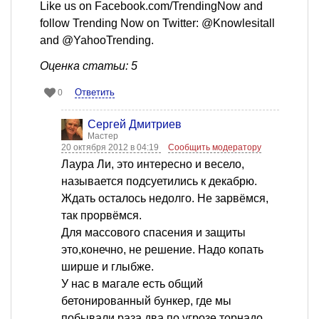
Like us on Facebook.com/TrendingNow and
follow Trending Now on Twitter: @Knowlesitall
and @YahooTrending.
Оценка статьи: 5
Ответить
0
Сергей Дмитриев
Мастер
20 октября 2012 в 04:19
Сообщить модератору
Лаура Ли, это интересно и весело,
называется подсуетились к декабрю.
Ждать осталось недолго. Не зарвёмся,
так прорвёмся.
Для массового спасения и защиты
это,конечно, не решение. Надо копать
ширше и глыбже.
У нас в магале есть общий
бетонированный бункер, где мы
побывали раза два по угрозе торнадо.