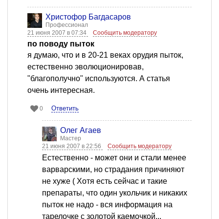
Христофор Багдасаров
Профессионал
21 июня 2007 в 07:34
Сообщить модератору
по поводу пыток
я думаю, что и в 20-21 веках орудия пыток,
естественно эволюционировав,
"благополучно" используются. А статья
очень интересная.
Ответить
0
Олег Агаев
Мастер
21 июня 2007 в 22:56
Сообщить модератору
Естественно - может они и стали менее
варварскими, но страдания причиняют
не хуже ( Хотя есть сейчас и такие
препараты, что один укольчик и никаких
пыток не надо - вся информация на
тарелочке с золотой каемочкой...