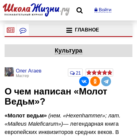
Войти
ГЛАВНОЕ
Культура
Олег Агаев
21
Мастер
О чем написан «Молот
Ведьм»?
«Молот ведьм»
(нем. «Hexenhammer»; лат.
«Malleus Maleficarum»)
— легендарная книга
европейских инквизиторов средних веков. В