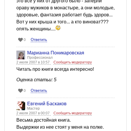
это все у них от другого было - заперли
ораву мужиков в монастыре, а они молодые,
здоровые, фантазия работает будь здоров...
Вот у них крыша и того... а кто виноват???
опять женщины....
Ответить
0
Марианна Поникаровская
Профессионал
2 июля 2007 в 10:57
Сообщить модератору
Читать про книги всегда интересно!
Оценка статьи: 5
Ответить
0
Евгений Баскаков
Мастер
2 июля 2007 в 00:07
Сообщить модератору
Весьма достойная книга.
Выдержки из нее стоят у меня на полке.