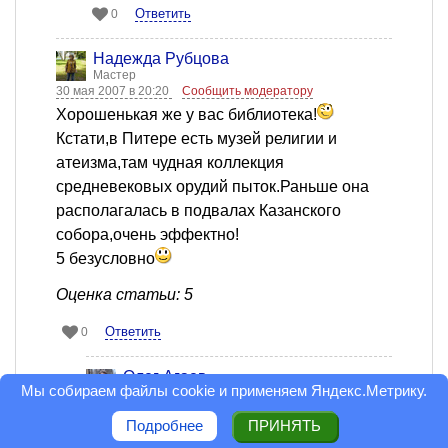
Ответить
0
Надежда Рубцова
Мастер
30 мая 2007 в 20:20
Сообщить модератору
Хорошенькая же у вас библиотека!
Кстати,в Питере есть музей религии и
атеизма,там чудная коллекция
средневековых орудий пыток.Раньше она
располагалась в подвалах Казанского
собора,очень эффектно!
5 безусловно
Оценка статьи: 5
Ответить
0
Олег Агаев
Мы собираем файлы cookie и применяем
Яндекс.Метрику
.
Мастер
30 мая 2007 в 20:23
Сообщить модератору
Подробнее
ПРИНЯТЬ
Спасибо!