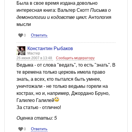
Была в свое время издана довольно
интересная книга: Вальтер Скотт
Письма о
демонологии и кодовстве
цикл: Антология
мысли
Ответить
0
Константин Рыбаков
Мастер
26 июня 2007 в 13:48
Сообщить модератору
Ведьма - от слова "ведать", то есть "знать". В
те времена только церковь имела право
знать, а всех, кто пытался быть умнее,
уничтожали - не только ведьмы горели на
кострах, но и, например, Джордано Бруно,
Галилео Галилей
За статью - отлично!
Оценка статьи: 5
Ответить
0