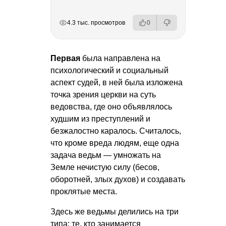
РЕКЛАМА
РЕКЛАМА
РЕКЛАМА
РЕКЛАМА
4.3 тыс. просмотров
0
Первая
была направлена на
психологический и социальный
аспект судей, в ней была изложена
точка зрения церкви на суть
ведовства, где оно объявлялось
худшим из преступлений и
безжалостно каралось. Считалось,
что кроме вреда людям, еще одна
задача ведьм — умножать на
Земле нечистую силу (бесов,
оборотней, злых духов) и создавать
проклятые места.
Здесь же ведьмы делились на три
типа: те, кто занимается