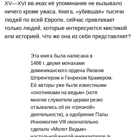
XV—XVI вв.
еках её упоминание не вызывало
ничего кроме ужаса. Книга, «убившая» тысячи
людей по всей Европе, сейчас привлекает
только людей, которые интересуются мистикой
или историей. Что же она из себя представляет?
Эта книга была написана в
1486 г. двумя монахами
доминиканского ордена Яковом
Шпренгером и Генрихом Крамером.
Её авторы уже были известными
«охотниками на ведьм» (хотя
многие служители церкви резко
отзывались об их «грязной»
деятельности), а одобрение Папы
Иннокентия VIII окончательно
сделало «Молот Ведьм»
настольной книгой инквизиторов (к