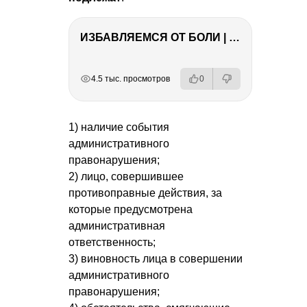
ИЗБАВЛЯЕМСЯ ОТ БОЛИ | Важность режима и питания
РЕКЛАМА
РЕКЛАМА
РЕКЛАМА
РЕКЛАМА
РЕКЛАМА
4.5 тыс. просмотров
0
1) наличие события
административного
правонарушения;
2) лицо, совершившее
противоправные действия, за
которые предусмотрена
административная
ответственность;
3) виновность лица в совершении
административного
правонарушения;