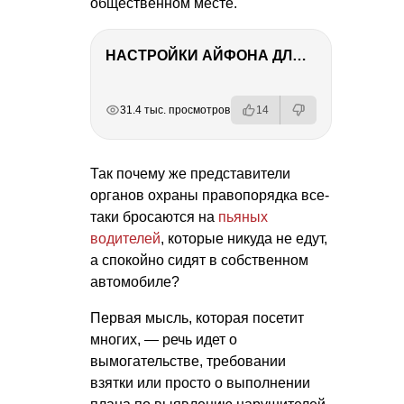
общественном месте.
НАСТРОЙКИ АЙФОНА ДЛЯ ФОТО И ВИДЕО
РЕКЛАМА
РЕКЛАМА
РЕКЛАМА
31.4 тыс. просмотров
14
Так почему же представители
органов охраны правопорядка все-
таки бросаются на
пьяных
водителей
, которые никуда не едут,
а спокойно сидят в собственном
автомобиле?
Первая мысль, которая посетит
многих, — речь идет о
вымогательстве, требовании
взятки или просто о выполнении