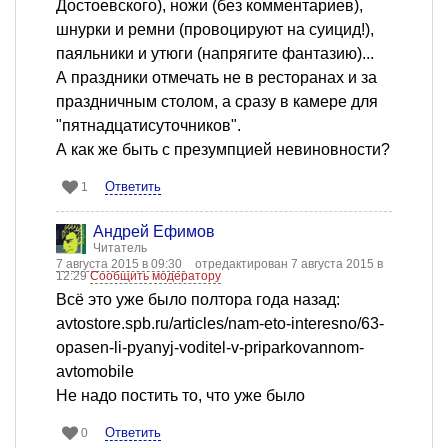
Достоевского), ножи (без комментариев),
шнурки и ремни (провоцируют на суицид!),
паяльники и утюги (напрягите фантазию)...
А праздники отмечать не в ресторанах и за
праздничным столом, а сразу в камере для
"пятнадцатисуточников".
А как же быть с презумпцией невиновности?
Ответить
1
Андрей Ефимов
Читатель
7 августа 2015 в 09:30
отредактирован 7 августа 2015 в
12:29
Сообщить модератору
Всё это уже было полтора года назад:
avtostore.spb.ru/articles/nam-eto-interesno/63-
opasen-li-pyanyj-voditel-v-priparkovannom-
avtomobile
Не надо постить то, что уже было
Ответить
0