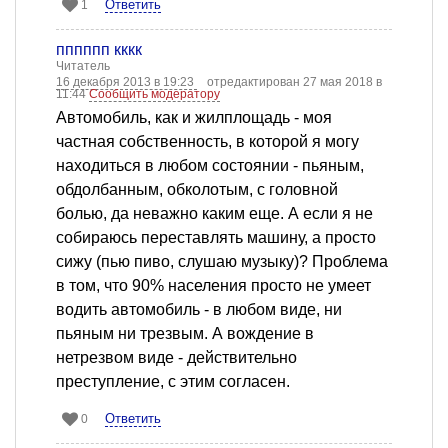
Ответить
1
пппппп кккк
Читатель
16 декабря 2013 в 19:23
отредактирован 27 мая 2018 в
11:44
Сообщить модератору
Автомобиль, как и жилплощадь - моя
частная собственность, в которой я могу
находиться в любом состоянии - пьяным,
обдолбанным, обколотым, с головной
болью, да неважно каким еще. А если я не
собираюсь переставлять машину, а просто
сижу (пью пиво, слушаю музыку)? Проблема
в том, что 90% населения просто не умеет
водить автомобиль - в любом виде, ни
пьяным ни трезвым. А вождение в
нетрезвом виде - действительно
преступление, с этим согласен.
Ответить
0