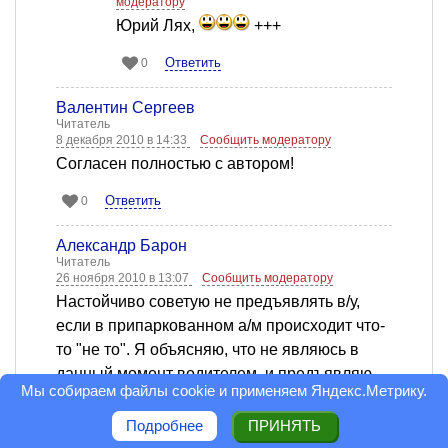
модератору
Юрий Лях,
+++
Ответить
0
Валентин Сергеев
Читатель
8 декабря 2010 в 14:33
Сообщить модератору
Согласен полностью с автором!
Ответить
0
Александр Барон
Читатель
26 ноября 2010 в 13:07
Сообщить модератору
Настойчиво советую не предъявлять в/у,
если в припаркованном а/м происходит что-
то "не то". Я объясняю, что не являюсь в
данный момент водителем, и предъявляю
Мы собираем файлы cookie и применяем
Яндекс.Метрику
.
паспорт - документ, удостоверяющий
личность. Принадлежность а/м "сотрудники"
Подробнее
ПРИНЯТЬ
могут легко выяснить по своим каналам.