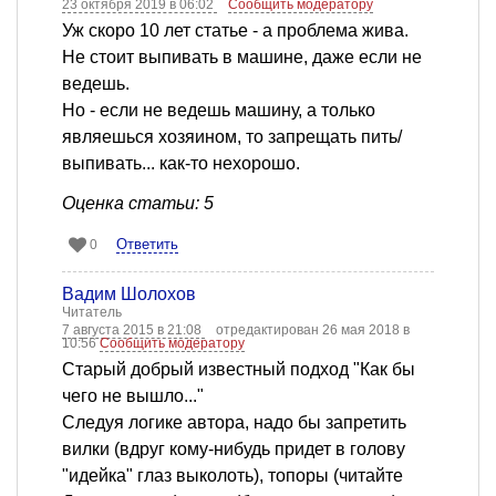
23 октября 2019 в 06:02
Сообщить модератору
Уж скоро 10 лет статье - а проблема жива.
Не стоит выпивать в машине, даже если не
ведешь.
Но - если не ведешь машину, а только
являешься хозяином, то запрещать пить/
выпивать... как-то нехорошо.
Оценка статьи: 5
Ответить
0
Вадим Шолохов
Читатель
7 августа 2015 в 21:08
отредактирован 26 мая 2018 в
10:56
Сообщить модератору
Старый добрый известный подход "Как бы
чего не вышло..."
Следуя логике автора, надо бы запретить
вилки (вдруг кому-нибудь придет в голову
"идейка" глаз выколоть), топоры (читайте