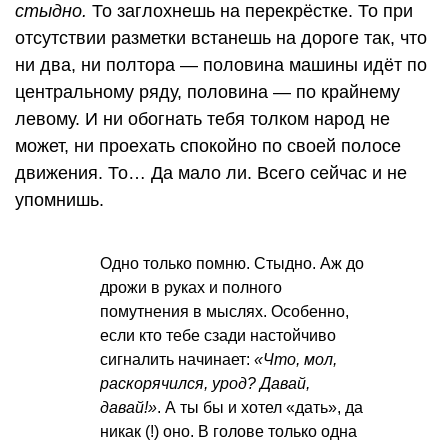
стыдно.
То заглохнешь на перекрёстке. То при
отсутствии разметки встанешь на дороге так, что
ни два, ни полтора — половина машины идёт по
центральному ряду, половина — по крайнему
левому. И ни обогнать тебя толком народ не
может, ни проехать спокойно по своей полосе
движения. То… Да мало ли. Всего сейчас и не
упомнишь.
Одно только помню. Стыдно. Аж до
дрожи в руках и полного
помутнения в мыслях. Особенно,
если кто тебе сзади настойчиво
сигналить начинает:
«Что, мол,
раскорячился, урод? Давай,
давай!»
. А ты бы и хотел «дать», да
никак (!) оно. В голове только одна