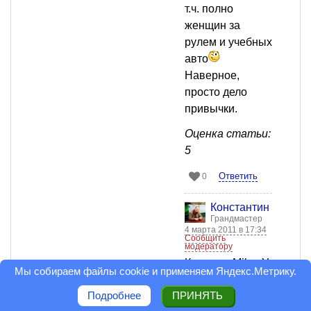
т.ч. полно
женщин за
рулем и учебных
авто
Наверное,
просто дело
привычки.
Оценка статьи:
5
Ответить
0
Константин Кучер
Грандмастер
4 марта 2011 в 17:34
Сообщить
модератору
Конечно, Mike. У
Мы собираем файлы cookie и применяем
Яндекс.Метрику
.
многих дрожали
Подробнее
ПРИНЯТЬ
коленки, когда