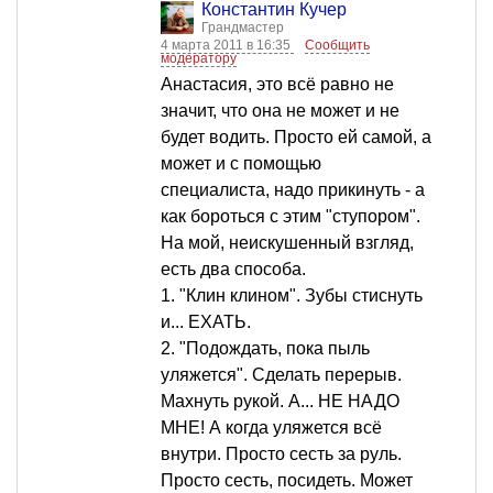
Константин Кучер
Грандмастер
4 марта 2011 в 16:35
Сообщить
модератору
Анастасия, это всё равно не
значит, что она не может и не
будет водить. Просто ей самой, а
может и с помощью
специалиста, надо прикинуть - а
как бороться с этим "ступором".
На мой, неискушенный взгляд,
есть два способа.
1. "Клин клином". Зубы стиснуть
и... ЕХАТЬ.
2. "Подождать, пока пыль
уляжется". Сделать перерыв.
Махнуть рукой. А... НЕ НАДО
МНЕ! А когда уляжется всё
внутри. Просто сесть за руль.
Просто сесть, посидеть. Может