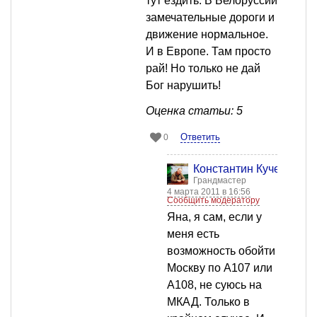
тут ездить. В Белоруссии
замечательные дороги и
движение нормальное.
И в Европе. Там просто
рай! Но только не дай
Бог нарушить!
Оценка статьи: 5
Ответить
0
Константин Кучер
Грандмастер
4 марта 2011 в 16:56
Сообщить модератору
Яна, я сам, если у
меня есть
возможность обойти
Москву по А107 или
А108, не суюсь на
МКАД. Только в