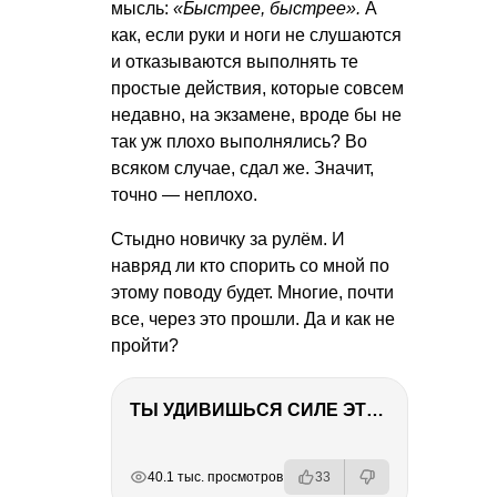
мысль:
«Быстрее, быстрее».
А
как, если руки и ноги не слушаются
и отказываются выполнять те
простые действия, которые совсем
недавно, на экзамене, вроде бы не
так уж плохо выполнялись? Во
всяком случае, сдал же. Значит,
точно — неплохо.
Стыдно новичку за рулём. И
навряд ли кто спорить со мной по
этому поводу будет. Многие, почти
все, через это прошли. Да и как не
пройти?
ТЫ УДИВИШЬСЯ СИЛЕ ЭТО ЧЕЛОВЕКА! Блог о нашей поездке в Вышний Волочек
РЕКЛАМА
РЕКЛАМА
РЕКЛАМА
40.1 тыс. просмотров
33