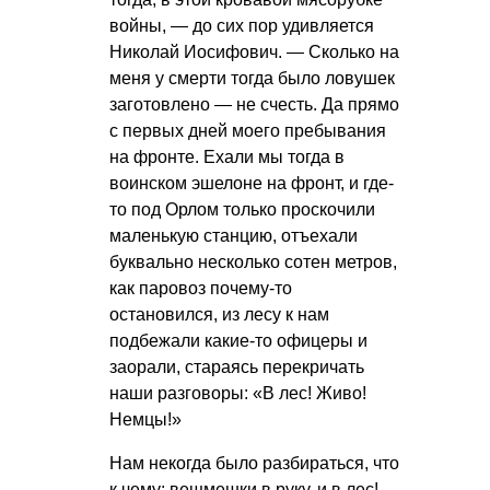
войны, — до сих пор удивляется
Николай Иосифович. — Сколько на
меня у смерти тогда было ловушек
заготовлено — не счесть. Да прямо
с первых дней моего пребывания
на фронте. Ехали мы тогда в
воинском эшелоне на фронт, и где-
то под Орлом только проскочили
маленькую станцию, отъехали
буквально несколько сотен метров,
как паровоз почему-то
остановился, из лесу к нам
подбежали какие-то офицеры и
заорали, стараясь перекричать
наши разговоры: «В лес! Живо!
Немцы!»
Нам некогда было разбираться, что
к чему: вещмешки в руку, и в лес!