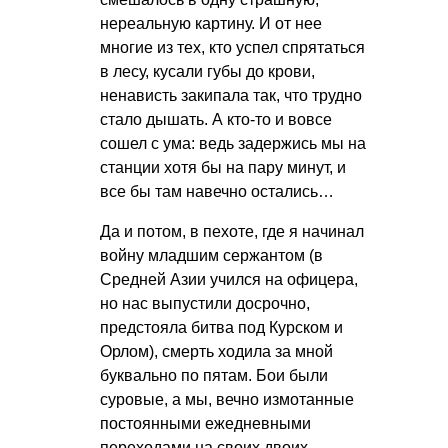
нереальную картину. И от нее
многие из тех, кто успел спрятаться
в лесу, кусали губы до крови,
ненависть закипала так, что трудно
стало дышать. А кто-то и вовсе
сошел с ума: ведь задержись мы на
станции хотя бы на пару минут, и
все бы там навечно остались…
Да и потом, в пехоте, где я начинал
войну младшим сержантом (в
Средней Азии учился на офицера,
но нас выпустили досрочно,
предстояла битва под Курском и
Орлом), смерть ходила за мной
буквально по пятам. Бои были
суровые, а мы, вечно измотанные
постоянными ежедневными
переходами на своих двоих