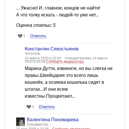
... Ужасно! И, главное, концов не найти!
А что толку искать - людей-то уже нет...
Оценка статьи: 5
Ответить
1
Константин Севостьянов
Читатель
14 марта 2020 в 16:04
отредактирован 14 марта
2020 в 20:28
Сообщить модератору
Марина Дутти, извините, но вы слегка не
правы.Швейцария это всего лишь
кошелёк, а хозяева кошелька сидят в
штатах...И они всем
известны.Процветают...
Ответить
0
Валентина Пономарева
Грандмастер
15 мая 2008 в 23:38
Сообщить модератору