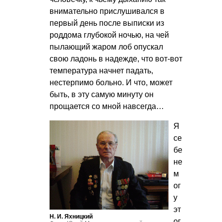
внимательно прислушивался в
первый день после выписки из
роддома глубокой ночью, на чей
пылающий жаром лоб опускал
свою ладонь в надежде, что вот-вот
температура начнет падать,
нестерпимо больно. И что, может
быть, в эту самую минуту он
прощается со мной навсегда…
Я
се
бе
не
м
ог
у
эт
Н. И. Яхницкий
ог