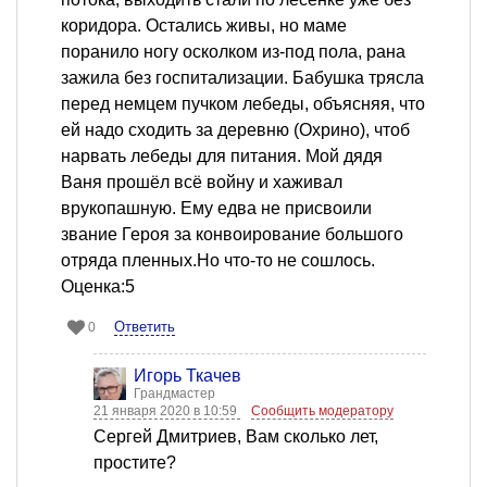
коридора. Остались живы, но маме
поранило ногу осколком из-под пола, рана
зажила без госпитализации. Бабушка трясла
перед немцем пучком лебеды, объясняя, что
ей надо сходить за деревню (Охрино), чтоб
нарвать лебеды для питания. Мой дядя
Ваня прошёл всё войну и хаживал
врукопашную. Ему едва не присвоили
звание Героя за конвоирование большого
отряда пленных.Но что-то не сошлось.
Оценка:5
Ответить
0
Игорь Ткачев
Грандмастер
21 января 2020 в 10:59
Сообщить модератору
Сергей Дмитриев, Вам сколько лет,
простите?