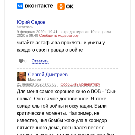
Юрий Седов
Читатель
9 февраля 2020 в 19:41
отредактирован 10 февраля
2020 в 09:49
Сообщить модератору
читайте астафьева прокляты и убиты у
каждого своя правда о войне
Ответить
0
Сергей Дмитриев
Мастер
21 января 2020 в 03:03
Сообщить модератору
Для меня самое хорошее кино о ВОВ - "Сын
полка". Оно самое достоверное. Я тоже
свидетель той войны и оккупации. Были
критические моменты. Например, не
известно, чья бомбы жахнула в коридор
пятистенного дома, посыпался песок с
потока, выходить стали по лесенке уже без