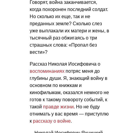
Говорят, война заканчивается,
когда похоронен последний солдат.
Но сколько их еще, так и не
преданных земле? Сколько слез
уже выплакали их матери и жены, в
тысячный раз обжигаясь о три
страшных слова: «Пропал без
вести»?
Рассказ Николая Иосифовича о
воспоминаниях
потряс меня до
глубины души. Я, знающий войну в
основном по книжкам и
кинофильмам, оказался немного не
готов к такому повороту событий, к
такой
правде жизни
. Но не буду
отнимать у вас время — приступлю
к
рассказу о войне
.
…Николай Иосифович Яхницкий