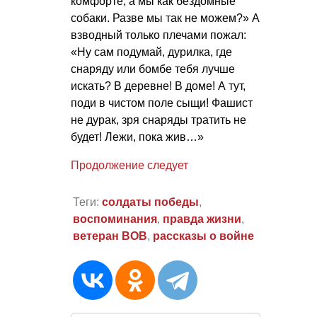
комфорте, а мы как бездомные
собаки. Разве мы так не можем?» А
взводный только плечами пожал:
«Ну сам подумай, дурилка, где
снаряду или бомбе тебя лучше
искать? В деревне! В доме! А тут,
поди в чистом поле сыщи! Фашист
не дурак, зря снаряды тратить не
будет! Лежи, пока жив…»
Продолжение следует
Теги:
солдаты победы
,
воспоминания
,
правда жизни
,
ветеран ВОВ
,
рассказы о войне