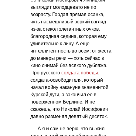
выглядит молодцевато не по
возрасту. Гордая прямая осанка,
чуть насмешливый зоркий взгляд
из-за стекол элегантных очков,
благородная седина, которая ему
удивительно к лицу. А еще
интеллигентность во всем: от жеста
до манеры речи — хоть сейчас в
кино снимай без всякого дубляжа.
Про русского
солдата победы
,
солдата-освободителя, который
начал войну накануне знаменитой
Курской дуги, а закончил ее в
поверженном Берлине. И не
скажешь, что Николай Иосифович
давно разменял девятый десяток.
— А я и сам не верю, что выжил
тогда, в этой кровавой мясорубке