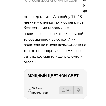
Фото: Юрий Москаленко, личный архив
о
да
же представить. А в войну 17−18-
летние мальчики так и оставались
безвестными героями, не
поднявшись после атаки на какой-
то безымянной высотке. И их
родители не имели возможности не
только попрощаться с ними, но и
узнать, где сын или дочь сложили
головы.
МОЩНЫЙ ЦВЕТНОЙ СВЕТ – NANLITE FC-500C
РЕКЛАМА
РЕКЛАМА
РЕКЛАМА
50.3 тыс.
146
просмотров