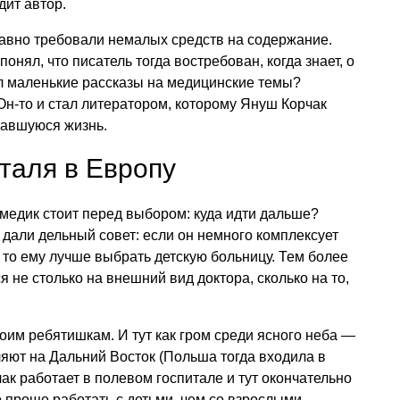
дит автор.
 равно требовали немалых средств на содержание.
нял, что писатель тогда востребован, когда знает, о
ал маленькие рассказы на медицинские темы?
 Он-то и стал литератором, которому Януш Корчак
тавшуюся жизнь.
италя в Европу
 медик стоит перед выбором: куда идти дальше?
 дали дельный совет: если он немного комплексует
 то ему лучше выбрать детскую больницу. Тем более
 не столько на внешний вид доктора, сколько на то,
оим ребятишкам. И тут как гром среди ясного неба —
яют на Дальний Восток (Польша тогда входила в
ак работает в полевом госпитале и тут окончательно
о проще работать с детьми, чем со взрослыми.