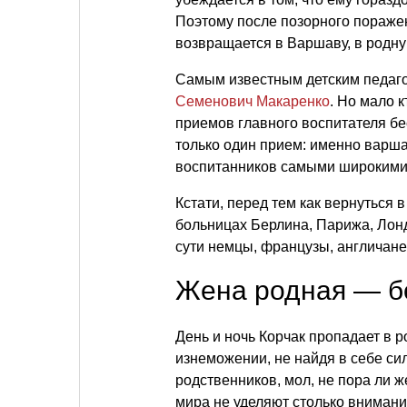
Поэтому после позорного пораже
возвращается в Варшаву, в родн
Самым известным детским педаго
Семенович Макаренко
. Но мало к
приемов главного воспитателя бе
только один прием: именно варша
воспитанников самыми широким
Кстати, перед тем как вернуться 
больницах Берлина, Парижа, Лонд
сути немцы, французы, англичане
Жена родная — б
День и ночь Корчак пропадает в р
изнеможении, не найдя в себе си
родственников, мол, не пора ли ж
мира не уделяют столько внимания