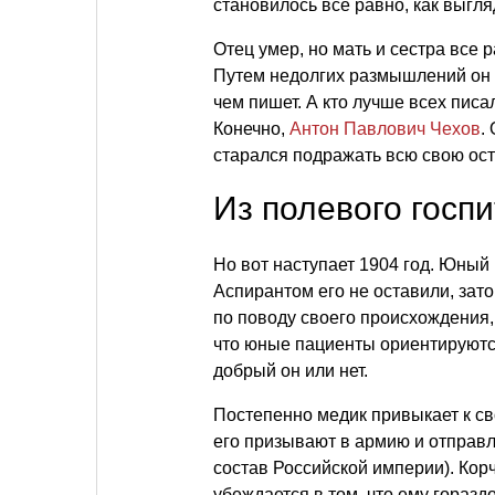
становилось все равно, как выгля
Отец умер, но мать и сестра все
Путем недолгих размышлений он по
чем пишет. А кто лучше всех пис
Конечно,
Антон Павлович Чехов
.
старался подражать всю свою ос
Из полевого госп
Но вот наступает 1904 год. Юный
Аспирантом его не оставили, зато
по поводу своего происхождения,
что юные пациенты ориентируются
добрый он или нет.
Постепенно медик привыкает к св
его призывают в армию и отправл
состав Российской империи). Корч
убеждается в том, что ему горазд