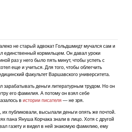
далеко не старый адвокат Гольдшмидт мучался сам и
ал единственный кормильцем. Он давал уроки
ной раз у него было пять минут, чтобы успеть с
отел еще и учиться. Для того, чтобы облегчить
медицинский факультет Варшавского университета.
л зарабатывать деньги литературным трудом. Но он
утру его фамилия. А потому он взял себе
оказалось в
истории писателя
— не зря.
 их публиковали, высылали деньги опять же почтой.
иях пана Януша Корчака знали в лицо. Хотя с другой
вал газету и видел в ней знакомую фамилию, ему