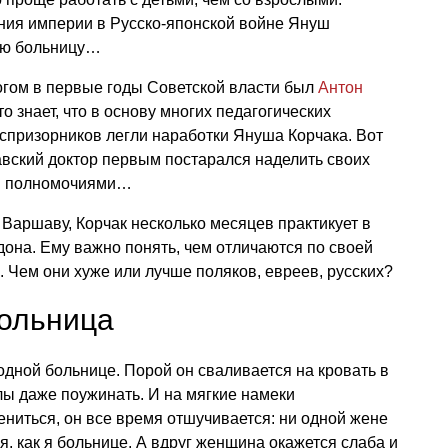
ния империи в Русско-японской войне Януш
ую больницу…
гом в первые годы Советской власти был
Антон
то знает, что в основу многих педагогических
спризорников легли наработки Януша Корчака. Вот
вский доктор первым постарался наделить своих
и полномочиями…
в Варшаву, Корчак несколько месяцев практикует в
она. Ему важно понять, чем отличаются по своей
. Чем они хуже или лучше поляков, евреев, русских?
ольница
одной больнице. Порой он сваливается на кровать в
лы даже поужинать. И на мягкие намеки
ениться, он все время отшучивается: ни одной жене
, как я больнице. А вдруг женщина окажется слаба и