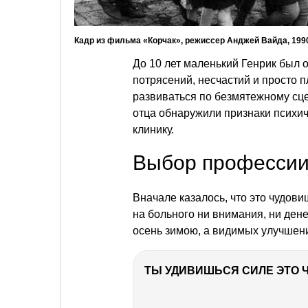
Кадр из фильма «Корчак», режиссер Анджей Вайда, 1990
До 10 лет маленький Генрик был о
потрясений, несчастий и просто п
развиваться по безмятежному сцен
отца обнаружили признаки психич
клинику.
Выбор професси
Вначале казалось, что это чудов
на больного ни внимания, ни дене
осень зимою, а видимых улучшени
РЕКЛАМА
РЕКЛАМА
РЕКЛАМА
РЕКЛАМА