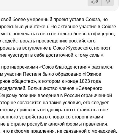
0
свой более умеренный проект устава Союза, но
проект был уничтожен. Но активное участие в Союзе
мясь вовлекать в него не только боевых офицеров,
ых содействовать просвещению российского
ровать за вступление в Союз Жуковского, но поэт
«не чувствует в себе достаточной к тому силы».
й противоречиями «Союз благоденствия» распался.
ном участии Пестеля было образовано «Южное
рное общество», в котором в конце 1823 года
едседателей. Большинство членов «Северного
бецкому позиции введения в России ограниченной
атор не согласится на такие условия, его следует
убецкому пришлось неоднократно отстаивать свое
венного устройства в спорах со сторонниками
ние в стране республиканской формы правления.
, что к форме правления, не связанной с монархией,