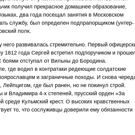
ьчик получил прекрасное домашнее образование,
языках, два года посещал занятия в Московском
нать службу, был определен подпрапорщиком (унтер-
овский полк.
 у него развивалась стремительно. Первый офицерск
ну 1812 года Сергей встретил подпоручиком и проше
. С боями отступал от Вильны до Бородина.
е, где водил в контратаки редеющие солдатские
оярославцем и заграничные походы. И снова черед
 Лейпцигом, где был ранен, но не покинул строй.
и Владимира 4-х степеней, прусский орден «За
й среде Кульмский крест. О высоких нравственных
вует то, что сослуживцы доверили ему обязанности