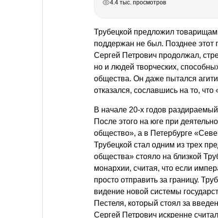
4.4 тыс. просмотров
Трубецкой предложил товарищам 
поддержан не был. Позднее этот 
Сергей Петрович продолжал, стре
но и людей творческих, способн
общества. Он даже пытался агити
отказался, сославшись на то, что 
В начале 20-х годов раздираемы
После этого на юге при деятель
общество», а в Петербурге «Севе
Трубецкой стал одним из трех пр
общества» стояло на близкой Тру
монархии, считая, что если импер
просто отправить за границу. Тр
видение новой системы государст
Пестеля, который стоял за введе
Сергей Петрович искренне считал