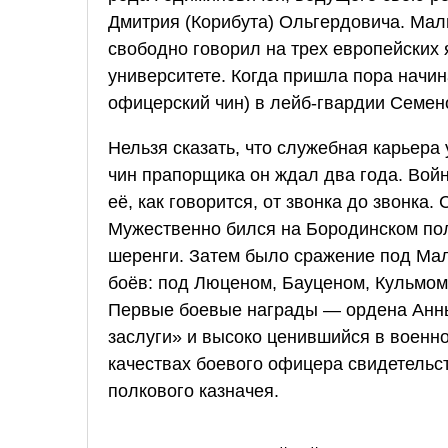
Дмитрия (Корибута) Ольгердовича. Мал
свободно говорил на трех европейских 
университете. Когда пришла пора начи
офицерский чин) в лейб-гвардии Семен
Нельзя сказать, что служебная карьера
чин прапорщика он ждал два года. Вой
её, как говорится, от звонка до звонка
Мужественно бился на Бородинском пол
шеренги. Затем было сражение под Мал
боёв: под Люценом, Бауценом, Кульмом,
Первые боевые награды — ордена Анны 
заслуги» и высоко ценившийся в военно
качествах боевого офицера свидетельст
полкового казначея.