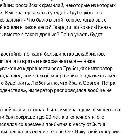
нейших российских фамилий, некоторые из которых
. Император захотел увидеть Трубецкого, но
ко заявил: «Что было в этой голове, когда вы, с
 вошли в такое дело? Гвардии полковник! Князь
ть вместе с такою дрянью? Ваша участь будет
достойно, но, как и большинство декабристов,
читая, что врать и изворачиваться — ниже
з уважения к древности рода Трубецких император
огда следствие шло к завершению, он даже сказал,
о будет жить. Любопытно, что брата Сергея, Петра,
оденствия», император распорядился вообще не
ртной казни, которая была императором заменена на
ги был сокращен до 20 лет, а в конечном итоге
числялся со времени прибытия к месту отбытия
 вышел на поселение в село Оёк Иркутской губернии.