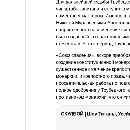
Для дальнейшей судьбы Трубецког
чин штабс-капитана и вступил в м
наместным мастером. Именно в эт
Никитой Муравьевыми-Апостолами
направленного на изменение сист
был создан «Союз спасения», им
отечества». В этот период Трубе
«Союз спасения», вскоре преобр
создание конституционной монарх
существенное смягчение крепостн
монархии, и крепостного права, 
просветительская работа по подг
полное одобрение у Трубецкого,
противником монархии, что он «и
СКУЛБОЙ | Шоу Титаны, Усейн
РЕКЛАМА
РЕКЛАМА
РЕКЛАМА
РЕКЛАМА