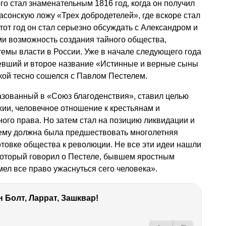
о стал знаменательным 1816 год, когда он получил
асонскую ложу «Трех добродетелей», где вскоре стал
от год он стал серьезно обсуждать с Александром и
 возможность создания тайного общества,
емы власти в России. Уже в начале следующего года
евший и второе название «Истинные и верные сыны
цкой тесно сошелся с Павлом Пестелем.
азованный в «Союз благоденствия», ставил целью
ии, человечное отношение к крестьянам и
ого права. Но затем стал на позицию ликвидации и
чему должна была предшествовать многолетняя
отовке общества к революции. Не все эти идеи нашли
 который говорил о Пестеле, бывшем яростным
мел все право ужаснуться сего человека».
 Болт, Ларрат, Зашквар!