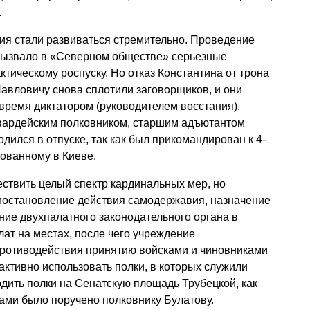
.
ия стали развиваться стремительно. Проведение
вызвало в «Северном обществе» серьезные
ктическому роспуску. Но отказ Константина от трона
Павловичу снова сплотили заговорщиков, и они
время диктатором (руководителем восстания).
гвардейским полковником, старшим адъютантом
одился в отпуске, так как был прикомандирован к 4-
рованному в Киеве.
ствить целый спектр кардинальных мер, но
иостановление действия самодержавия, назначение
ние двухпалатного законодательного органа в
ат на местах, после чего учреждение
противодействия принятию войсками и чиновниками
ктивно использовать полки, в которых служили
дить полки на Сенатскую площадь Трубецкой, как
ками было поручено полковнику Булатову.