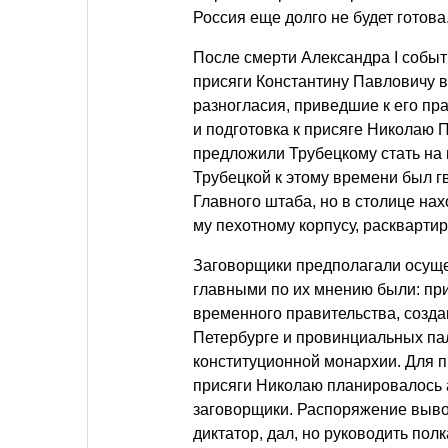
Россия еще долго не будет готова
После смерти Александра I событ
присяги Константину Павловичу 
разногласия, приведшие к его пра
и подготовка к присяге Николаю 
предложили Трубецкому стать на 
Трубецкой к этому времени был 
Главного штаба, но в столице нах
му пехотному корпусу, раскварти
Заговорщики предполагали осуще
главными по их мнению были: пр
временного правительства, созда
Петербурге и провинциальных пал
конституционной монархии. Для 
присяги Николаю планировалось а
заговорщики. Распоряжение выво
диктатор, дал, но руководить пол