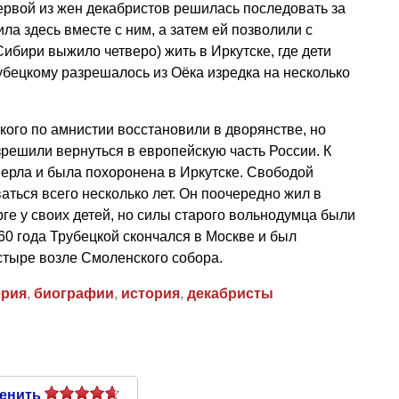
первой из жен декабристов решилась последовать за
ла здесь вместе с ним, а затем ей позволили с
ибири выжило четверо) жить в Иркутске, где дети
убецкому разрешалось из Оёка изредка на несколько
кого по амнистии восстановили в дворянстве, но
зрешили вернуться в европейскую часть России. К
мерла и была похоронена в Иркутске. Свободой
аться всего несколько лет. Он поочередно жил в
рге у своих детей, но силы старого вольнодумца были
60 года Трубецкой скончался в Москве и был
тыре возле Смоленского собора.
ерия
,
биографии
,
история
,
декабристы
енить