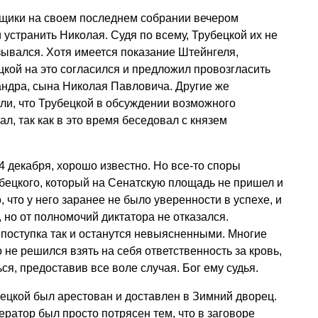
щики на своем последнем собрании вечером
 устранить Николая. Судя по всему, Трубецкой их не
зывался. Хотя имеется показание Штейнгеля,
цкой на это согласился и предложил провозгласить
ндра, сына Николая Павловича. Другие же
ли, что Трубецкой в обсуждении возможного
л, так как в это время беседовал с князем
4 декабря, хорошо известно. Но все-то споры
бецкого, который на Сенатскую площадь не пришел и
, что у него заранее не было уверенности в успехе, и
 но от полномочий диктатора не отказался.
поступка так и останутся невыясненными. Многие
о не решился взять на себя ответственность за кровь,
ься, предоставив все воле случая. Бог ему судья.
бецкой был арестован и доставлен в Зимний дворец.
ератор был просто потрясен тем, что в заговоре