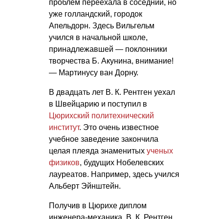
проблем переехала в соседний, но
уже голландский, городок
Апельдорн. Здесь Вильгельм
учился в начальной школе,
принадлежавшей — поклонники
творчества Б. Акунина, внимание!
— Мартинусу ван Дорну.
В двадцать лет
В. К. Рентген
уехал
в Швейцарию и поступил в
Цюрихский политехнический
институт
. Это очень известное
учебное заведение закончила
целая плеяда знаменитых
ученых
физиков
, будущих Нобелевских
лауреатов. Например, здесь учился
Альберт Эйнштейн.
Получив в Цюрихе диплом
инженера-механика,
В. К. Рентген