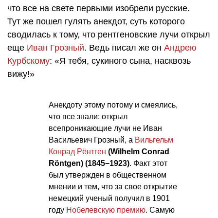
что все на свете первыми изобрели русские.
Тут же пошел гулять анекдот, суть которого
сводилась к тому, что рентгеновские лучи открыл
еще
Иван Грозный
. Ведь писал же он
Андрею
Курбскому
: «Я тебя, сукиного сына, насквозь
вижу!»
Анекдоту этому потому и смеялись,
что все знали: открыл
всепроникающие лучи не Иван
Васильевич Грозный, а
Вильгельм
Конрад Рёнтген
(Wilhelm Conrad
Röntgen) (1845−1923)
. Факт этот
был утвержден в общественном
мнении и тем, что за свое открытие
немецкий ученый получил в 1901
году
Нобелевскую премию
. Самую