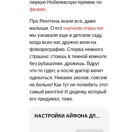
первую Нобелевскую премию по
физике
.
Про Рентгена знали все, даже
малыши. О его
научном открытии
мы узнавали еще в детском саду,
когда всех нас дружно вели на
флюорографию. Сперва немного
страшно: стоишь в темной комнате
без рубашонки, дрожишь. Вдруг
что-то гудит, а после доктор велит
одеваться. Никаких уколов, совсем
не больно! Как тут не полюбить этот
самый рентген! И дядечку, который
его придумал, тоже.
НАСТРОЙКИ АЙФОНА ДЛЯ ФОТО И ВИДЕО
РЕКЛАМА
РЕКЛАМА
РЕКЛАМА
РЕКЛАМА