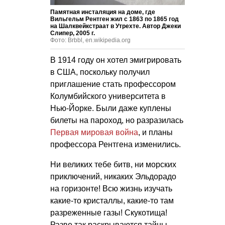
Памятная инсталяция на доме, где
Вильгельм Рентген жил с 1863 по 1865 год
на Шалквейкстраат в Утрехте. Автор Джеки
Слипер, 2005 г.
Фото: Brbbl, en.wikipedia.org
В 1914 году он хотел эмигрировать
в США, поскольку получил
приглашение стать профессором
Колумбийского университета в
Нью-Йорке. Были даже куплены
билеты на пароход, но разразилась
Первая мировая война
, и планы
профессора Рентгена изменились.
Ни великих тебе битв, ни морских
приключений, никаких Эльдорадо
на горизонте! Всю жизнь изучать
какие-то кристаллы, какие-то там
разреженные газы! Скукотища!
Разве так раскрываются тайны