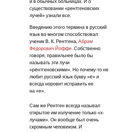
и в обычных больницах. И о
существовании «рентгеновских
лучей» узнали все.
Введению этого термина в русский
язык во многом способствовал
ученик
В. К. Рентгена
,
Абрам
Федорович Йоффе
. Собственно
говоря, правильнее было бы
называть эти лучи
«рёнтгеновскими». Но почему-то не
любит русский язык букву «ё» и
всегда норовит исправить ее
на «е».
Сам же Рентген всегда называл
открытое им излучение только «x-
лучами». Он вообще был очень
скромным человеком. И