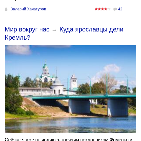
Валерий Хачатуров
42
Мир вокруг нас
→
Куда ярославцы дели
Кремль?
Сейчас я уже не являюсь горячим поклонником Фоменко и