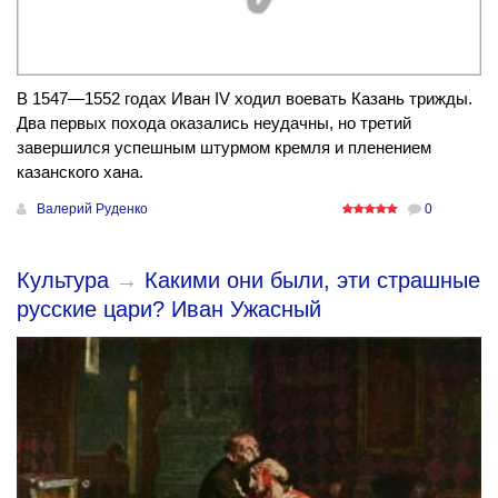
В 1547—1552 годах Иван IV ходил воевать Казань трижды.
Два первых похода оказались неудачны, но третий
завершился успешным штурмом кремля и пленением
казанского хана.
Валерий Руденко
0
Культура
→
Какими они были, эти страшные
русские цари? Иван Ужасный