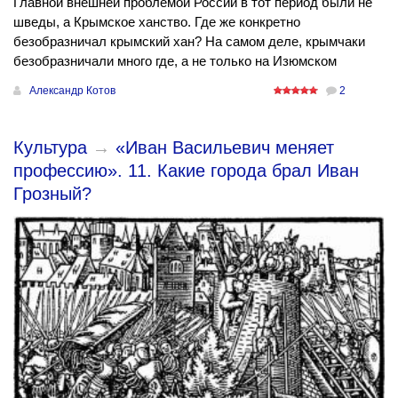
Главной внешней проблемой России в тот период были не
шведы, а Крымское ханство. Где же конкретно
безобразничал крымский хан? На самом деле, крымчаки
безобразничали много где, а не только на Изюмском
Александр Котов
2
Культура
→
«Иван Васильевич меняет
профессию». 11. Какие города брал Иван
Грозный?