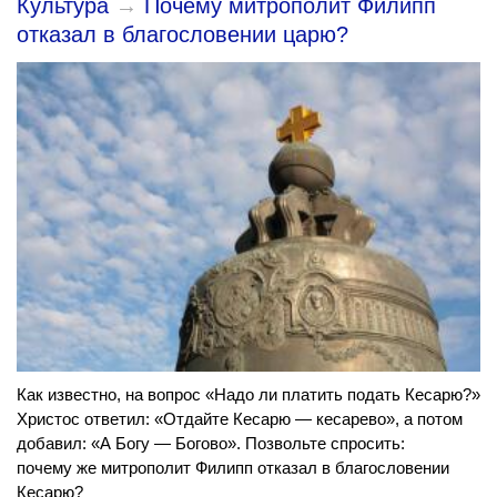
Культура
→
Почему митрополит Филипп
отказал в благословении царю?
Как известно, на вопрос «Надо ли платить подать Кесарю?»
Христос ответил: «Отдайте Кесарю — кесарево», а потом
добавил: «А Богу — Богово». Позвольте спросить:
почему же митрополит Филипп отказал в благословении
Кесарю?