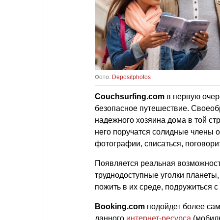
Фото:
Depositphotos
Couchsurfing.com
в первую очере
безопасное путешествие. Своеоб
надежного хозяина дома в той стр
него поручатся солидные члены о
фотографии, списаться, поговорит
Появляется реальная возможност
труднодоступные уголки планеты,
пожить в их среде, подружиться с
Booking.com
подойдет более са
данного
интернет-ресурса
(мобиль