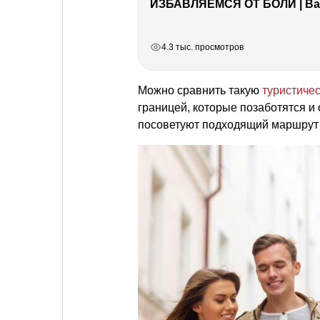
ИЗБАВЛЯЕМСЯ ОТ БОЛИ | Важ
РЕКЛАМА
РЕКЛАМА
РЕКЛАМА
РЕКЛАМА
РЕКЛАМА
4.3 тыс. просмотров
Можно сравнить такую
туристиче
границей, которые позаботятся и 
посоветуют подходящий маршрут 