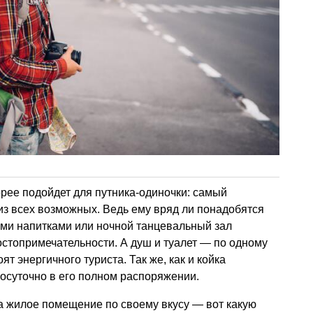
рее подойдет для путника-одиночки: самый
з всех возможных. Ведь ему вряд ли понадобятся
ыми напитками или ночной танцевальный зал
остопримечательности. А душ и туалет — по одному
т энергичного туриста. Так же, как и койка
лосуточно в его полном распоряжении.
а жилое помещение по своему вкусу — вот какую