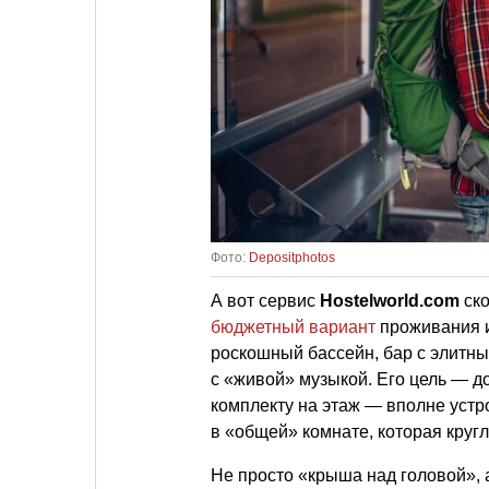
Фото:
Depositphotos
А вот сервис
Hostelworld.com
ско
бюджетный вариант
проживания и
роскошный бассейн, бар с элитн
с «живой» музыкой. Его цель — д
комплекту на этаж — вполне устроя
в «общей» комнате, которая круг
Не просто «крыша над головой», 