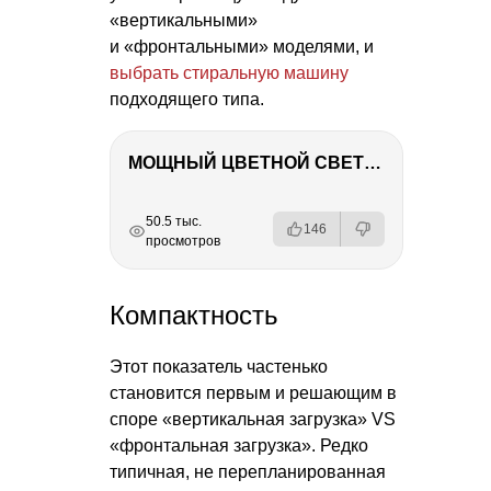
«вертикальными»
и «фронтальными» моделями, и
выбрать стиральную машину
подходящего типа.
МОЩНЫЙ ЦВЕТНОЙ СВЕТ – NANLITE FC-500C
РЕКЛАМА
РЕКЛАМА
РЕКЛАМА
РЕКЛАМА
РЕКЛАМА
50.5 тыс.
146
просмотров
Компактность
Этот показатель частенько
становится первым и решающим в
споре «вертикальная загрузка» VS
«фронтальная загрузка». Редко
типичная, не перепланированная