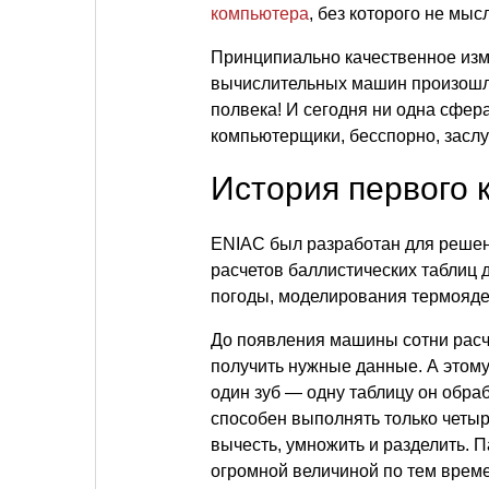
компьютера
, без которого не мыс
Принципиально качественное из
вычислительных машин произошло
полвека! И сегодня ни одна сфера
компьютерщики, бесспорно, засл
История первого 
ENIAC был разработан для решен
расчетов баллистических таблиц 
погоды, моделирования термоядер
До появления машины сотни расч
получить нужные данные. А этому
один зуб — одну таблицу он обраб
способен выполнять только четы
вычесть, умножить и разделить. П
огромной величиной по тем врем