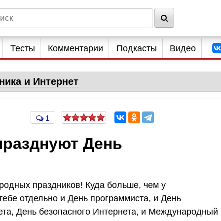
Тесты
Комментарии
Подкасты
Видео
ника и Интернет
1
празднуют День
одных праздников! Куда больше, чем у
тебе отдельно и День программиста, и День
ета, День безопасного Интернета, и Международный