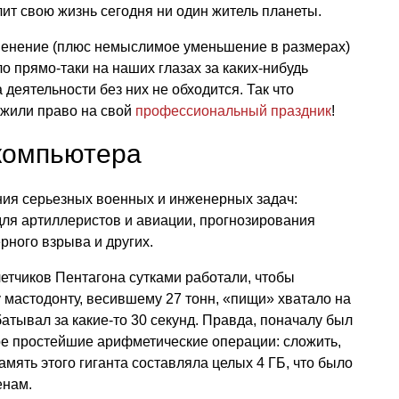
лит свою жизнь сегодня ни один житель планеты.
менение (плюс немыслимое уменьшение в размерах)
 прямо-таки на наших глазах за каких-нибудь
 деятельности без них не обходится. Так что
ужили право на свой
профессиональный праздник
!
компьютера
ия серьезных военных и инженерных задач:
для артиллеристов и авиации, прогнозирования
ного взрыва и других.
етчиков Пентагона сутками работали, чтобы
 мастодонту, весившему 27 тонн, «пищи» хватало на
атывал за какие-то 30 секунд. Правда, поначалу был
ре простейшие арифметические операции: сложить,
амять этого гиганта составляла целых 4 ГБ, что было
енам.