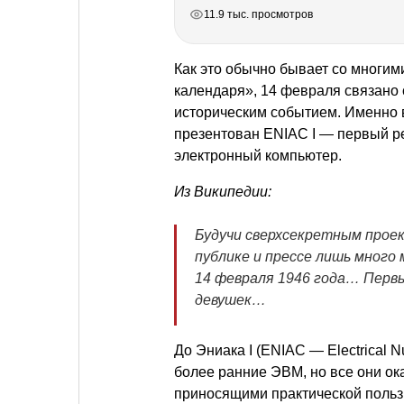
РЕКЛАМА
РЕКЛАМА
РЕКЛАМА
РЕКЛАМА
11.9 тыс. просмотров
Как это обычно бывает со многим
календаря», 14 февраля связано
историческим событием. Именно в
презентован ENIAC I — первый р
электронный компьютер.
Из Википедии:
Будучи сверхсекретным прое
публике и прессе лишь много
14 февраля 1946 года… Пер
девушек…
До Эниака I (ENIAC — Electrical Nu
более ранние ЭВМ, но все они о
приносящими практической польз