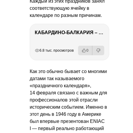
Каждый из этих праздников занял
соответствующую ячейку в
календаре по разным причинам.
КАБАРДИНО-БАЛКАРИЯ – ПУТЕШЕСТВИЕ НА КАВКАЗ часть 3
РЕКЛАМА
РЕКЛАМА
РЕКЛАМА
6.8 тыс. просмотров
0
Как это обычно бывает со многими
датами так называемого
«праздничного календаря»,
14 февраля связано с важным для
профессионалов этой отрасли
историческим событием. Именно в
этот день в 1946 году в Америке
был впервые презентован ENIAC
I — первый реально работающий