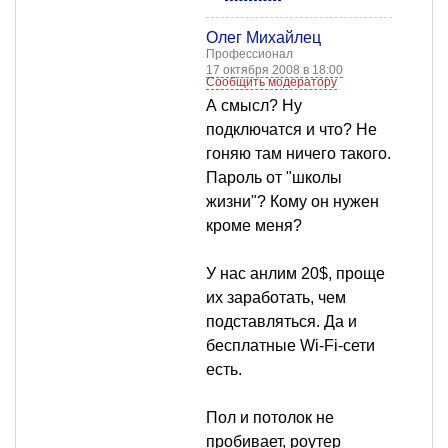
Олег Михайлец
Профессионал
17 октября 2008 в 18:00
Сообщить модератору
А смысл? Ну
подключатся и что? Не
гоняю там ничего такого.
Пароль от "школы
жизни"? Кому он нужен
кроме меня?
У нас анлим 20$, проще
их заработать, чем
подставляться. Да и
бесплатные Wi-Fi-сети
есть.
Пол и потолок не
пробивает, роутер