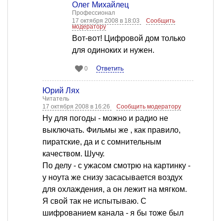
Олег Михайлец
Профессионал
17 октября 2008 в 18:03
Сообщить
модератору
Вот-вот! Цифровой дом только
для одиноких и нужен.
Ответить
0
Юрий Лях
Читатель
17 октября 2008 в 16:26
Сообщить модератору
Ну для погоды - можно и радио не
выключать. Фильмы же , как правило,
пиратские, да и с сомнительным
качеством. Шучу.
По делу - с ужасом смотрю на картинку -
у ноута же снизу засасывается воздух
для охлаждения, а он лежит на мягком.
Я свой так не испытываю. С
шифрованием канала - я бы тоже был