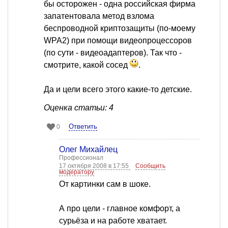
бы осторожен - одна российская фирма
запатентовала метод взлома
беспроводной криптозащиты (по-моему
WPA2) при помощи видеопроцессоров
(по сути - видеоадаптеров). Так что -
смотрите, какой сосед
.
Да и цели всего этого какие-то детские.
Оценка статьи: 4
Ответить
0
Олег Михайлец
Профессионал
17 октября 2008 в 17:55
Сообщить
модератору
От картинки сам в шоке.
А про цели - главное комфорт, а
сурьёза и на работе хватает.