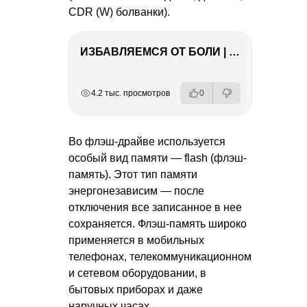
CDR (W) болванки).
ИЗБАВЛЯЕМСЯ ОТ БОЛИ | Важность режима и питания
РЕКЛАМА
РЕКЛАМА
РЕКЛАМА
4.2 тыс. просмотров
0
Во флэш-драйве используется
особый вид памяти — flash (флэш-
память). Этот тип памяти
энергонезависим — после
отключения все записанное в нее
сохраняется. Флэш-память широко
применяется в мобильных
телефонах, телекоммуникационном
и сетевом оборудовании, в
бытовых приборах и даже
наручных часах.