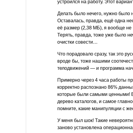
устроился на работу. Этот вариа
Делать было нечего, нужно было н
Оставалась, правда, ещё одна н
её размер (2,38 МБ), я вообще не 
Терять, правда, тоже уже было неч
очистки совести…
Что порадовало сразу, так это ру
вроде бы, тоже нашими соотечес
телодвижений — и программа на
Примерно через 4 часа работы 
корректно распознано 86% данных 
которые были самыми ценными! Б
дерево каталогов, и самое главн
помните, какие манипуляции с же
У меня был шок! Такие невероятны
заново установлена операционная