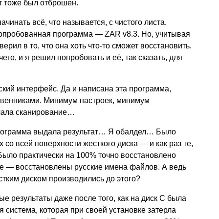
нт тоже был отброшен.
ачинать всё, что называется, с чистого листа.
еопробованная программа — ZAR v8.3. Но, учитывая
верил в то, что она хоть что-то сможет восстановить.
его, и я решил попробовать и её, так сказать, для
сский интерфейс. Да и написана эта программа,
твенниками. Минимум настроек, минимум
чала сканирование…
программа выдала результат… Я обалдел… Было
со всей поверхности жесткого диска — и как раз те,
ыло практически на 100% точно восстановлено
ое — восстановлены русские имена файлов. А ведь
стким диском производились до этого?
е результаты даже после того, как на диск С была
 система, которая при своей установке затерла