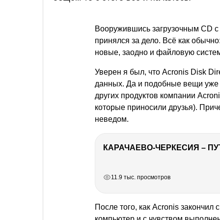
Вооружившись загрузочным CD с пр
принялся за дело. Всё как обычно
новые, заодно и файловую систе
Уверен я был, что Acronis Disk Di
данных. Да и подобные вещи уже
других продуктов компании Acroni
которые приносили друзья). Прич
неведом.
КАРАЧАЕВО-ЧЕРКЕСИЯ – ПУ
РЕКЛАМА
РЕКЛАМА
РЕКЛАМА
11.9 тыс. просмотров
После того, как Acronis закончил 
компьютер и с чувством выполненн