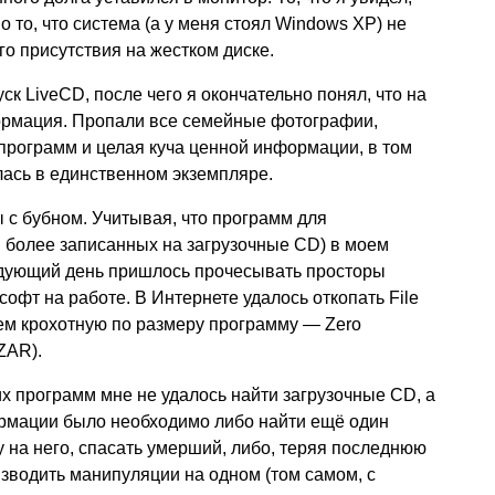
 то, что система (а у меня стоял Windows XP) не
го присутствия на жестком диске.
 LiveCD, после чего я окончательно понял, что на
ормация. Пропали все семейные фотографии,
программ и целая куча ценной информации, в том
лась в единственном экземпляре.
ы с бубном. Учитывая, что программ для
 более записанных на загрузочные CD) в моем
едующий день пришлось прочесывать просторы
офт на работе. В Интернете удалось откопать File
всем крохотную по размеру программу — Zero
ZAR).
их программ мне не удалось найти загрузочные CD, а
ормации было необходимо либо найти ещё один
у на него, спасать умерший, либо, теряя последнюю
зводить манипуляции на одном (том самом, с