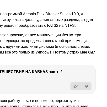
ограммой Acronis Disk Director Suite v10.0, я
: загрузился с диска, удалил старые разделы, создал
му решил преобразовать с FAT32 на NTFS.
rector произведет все манипуляции без потери
 неоднократно проделывались мной при помощи
s с другими жесткими дисками (в основном с теми,
ем всё это прямо из Windows. Поэтому страх мне был
ТЕШЕСТВИЕ НА КАВКАЗ часть 2
1
свою работу, я, как и положено, перезагрузил
ого долга уставился в монитор. То, что я увидел,