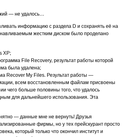
ткий — не удалось…
ливать информацию с раздела D и сохранять её на
танавливаемым жестким диском было проделано
s XP;
ограмма File Recovery, результат работы которой
мма была удалена;
а Recover My Files. Результат работы —
мации, всем восстановленным файлам присвоены
ии чего больше половины того, что удалось
одным для дальнейшего использования. Эта
онятно — данные мне не вернуть! Друзья
ализированные фирмы, но у тех прейскурант просто
овека, который только что окончил институт и