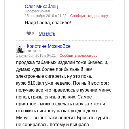
Олег Михайлец
Профессионал
15 сентября 2010 в 21:28
Сообщить модератору
Надя Гаева, спасибо!
Ответить
0
Кристине МожноВсе
Читатель
1 сентября 2010 в 04:21
Сообщить модератору
продажа табачных изделий тоже бизнес, и,
думаю куда более прибыльный чем
электронные сигареты. ну это пока.
курю 510titan уже неделю. Полный восторг:
получаю все что нравилось в курении минус
пепел, грязь, слизь в легких. Самое
приятное - можно сделать пару затяжек и
отложить сигарету на как угодно долго.
Минус - вырос таки аппетит. Бросать курить
не собиралась, потому и выбрала