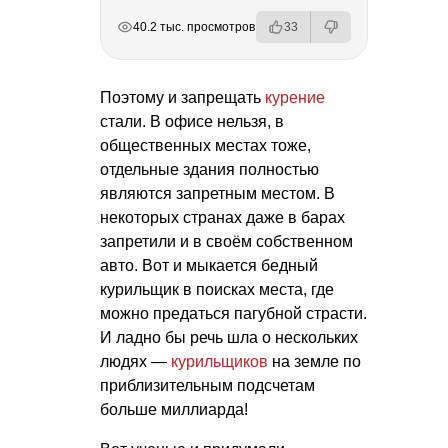
РЕКЛАМА
РЕКЛАМА
РЕКЛАМА
РЕКЛАМА
40.2 тыс. просмотров
33
Поэтому и запрещать
курение
стали. В офисе нельзя, в
общественных местах тоже,
отдельные здания полностью
являются запретным местом. В
некоторых странах даже в барах
запретили и в своём собственном
авто. Вот и мыкается бедный
курильщик в поисках места, где
можно предаться пагубной страсти.
И ладно бы речь шла о нескольких
людях —
курильщиков
на земле по
приблизительным подсчетам
больше миллиарда!