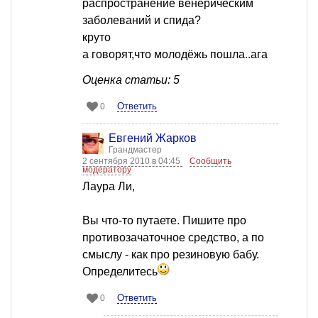
распространение венерическим
заболеваний и спида?
круто
а говорят,что молодёжь пошла..ага
Оценка статьи: 5
Ответить
0
Евгений Жарков
Грандмастер
2 сентября 2010 в 04:45
Сообщить
модератору
Лаура Ли,
Вы что-то путаете. Пишите про
противозачаточное средство, а по
смыслу - как про резиновую бабу.
Определитесь
Ответить
0