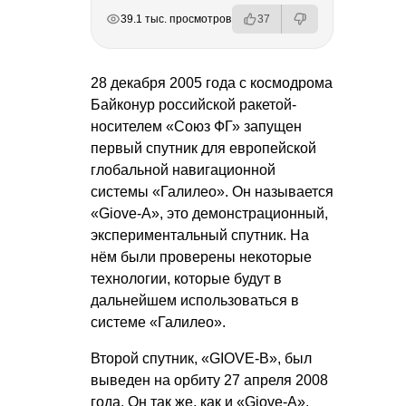
РЕКЛАМА
РЕКЛАМА
РЕКЛАМА
РЕКЛАМА
39.1 тыс. просмотров
37
28 декабря 2005 года с космодрома
Байконур российской ракетой-
носителем «Союз ФГ» запущен
первый спутник для европейской
глобальной навигационной
системы «Галилео». Он называется
«Giove-A», это демонстрационный,
экспериментальный спутник. На
нём были проверены некоторые
технологии, которые будут в
дальнейшем использоваться в
системе «Галилео».
Второй спутник, «GIOVE-B», был
выведен на орбиту 27 апреля 2008
года. Он так же, как и «Giove-A»,