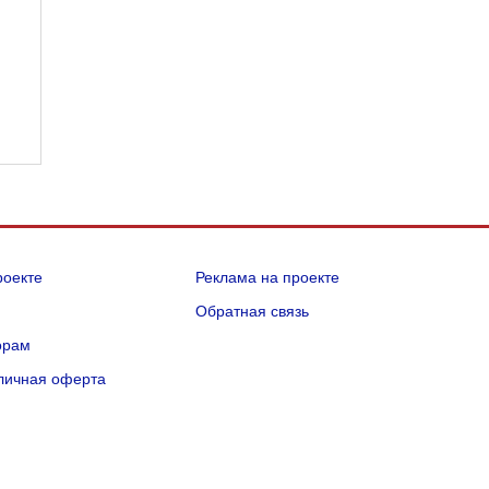
роекте
Реклама на проекте
Q
Обратная связь
орам
личная оферта