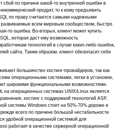
 сбой по причине какой-то внутренней ошибки в
екоммерческий продукт, то к кому предъявить
ySQL по праву считаются самыми надежными
ии, развиваемые всем мировым сообществом, быстро
ая-то ошибка. Во-вторых, клиент может купить
SQL, которая даст ему возможность
зработчикам технологий в случае каких-либо ошибок,
лей сайта. Таким образом, клиент обезопасит себя
ивают большинство хостинг-провайдеров, так как
семи операционными системами, легки в установке,
дают широкими функциональными возможностями.
QL на операционных системах UNIX/Linux является
авнения, хостинг с поддержкой технологий ASP,
ой системы Windows стоит на 50%-70% дороже и
режде всего по причине большой нестабильности
ся удобной операционной системой для
охо работает в качестве серверной операционной