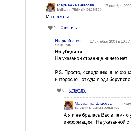
Марианна Власова
17 октября 2008
Бывший главный редактор
Из
прессы
.
Ответить
0
Игорь Иванов
17 октября 2008 в 19:27
Читатель
Не убедили
На указаной странице ничего нет.
P.S. Просто, к сведению, я не фан
интересно - откуда люди берут сво
Ответить
0
Марианна Власова
17 ок
Бывший главный редактор
А я и не бралась Вас в чем-то
информация". На указанной стр