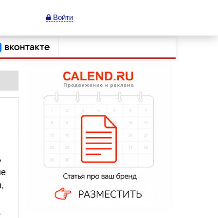
Войти
ь
не
,
,