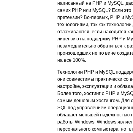
написанный на PHP и MySQL, даст
самих PHP или MySQL? Если это н
претензии? Во-первых, PHP и M
технологиями, так как технолог
отлаживаются, если находится как
лицензию на поддержку PHP и My
незамедлительно обратиться к ра
произошедших не по вине создате
на все 100%.
Технологии PHP и MySQL поддерж
они совместимы практически со в
настройке, эксплуатации и обла
Более того, хостинг с PHP и MyS
самым дешевым хостингом. Для ср
SQL под управлением операционн
обладает меньшей надежностью п
работы Windows. Windows являет
персонального компьютера, но пл