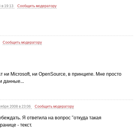
 в 19:13
Сообщить модератору
Сообщить модератору
ат ни Microsoft, ни OpenSource, в принципе. Мне просто
и данные...
тября 2008 в 23:06
Сообщить модератору
 убеждать. Я ответила на вопрос "откуда такая
анице - текст.