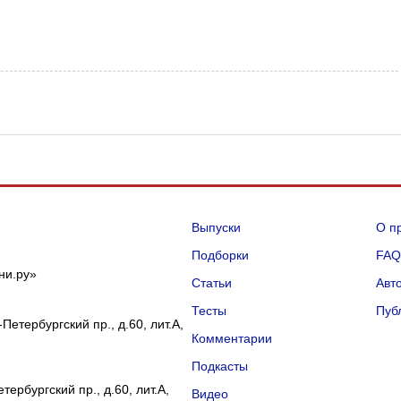
Выпуски
О п
Подборки
FA
ни.ру»
Статьи
Авт
Тесты
Пуб
Петербургский пр., д.60, лит.А,
Комментарии
Подкасты
ербургский пр., д.60, лит.А,
Видео