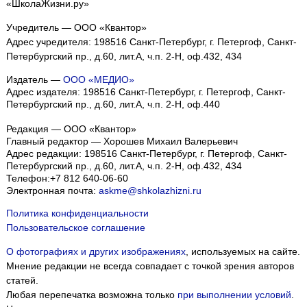
«ШколаЖизни.ру»
Учредитель — ООО «Квантор»
Адрес учредителя: 198516 Санкт-Петербург, г. Петергоф, Санкт-
Петербургский пр., д.60, лит.А, ч.п. 2-Н, оф.432, 434
Издатель —
ООО «МЕДИО»
Адрес издателя: 198516 Санкт-Петербург, г. Петергоф, Санкт-
Петербургский пр., д.60, лит.А, ч.п. 2-Н, оф.440
Редакция — ООО «Квантор»
Главный редактор — Хорошев Михаил Валерьевич
Адрес редакции:
198516
Санкт-Петербург, г. Петергоф
,
Санкт-
Петербургский пр., д.60, лит.А, ч.п. 2-Н, оф.432, 434
Телефон:
+7 812 640-06-60
Электронная почта:
askme@shkolazhizni.ru
Политика конфиденциальности
Пользовательское соглашение
О фотографиях и других изображениях
, используемых на сайте.
Мнение редакции не всегда совпадает с точкой зрения авторов
статей.
Любая перепечатка возможна только
при выполнении условий
.