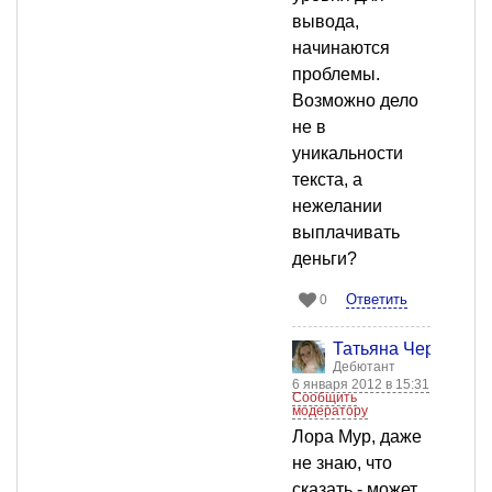
вывода,
начинаются
проблемы.
Возможно дело
не в
уникальности
текста, а
нежелании
выплачивать
деньги?
Ответить
0
Татьяна Черных
Дебютант
6 января 2012 в 15:31
Сообщить
модератору
Лора Мур, даже
не знаю, что
сказать - может