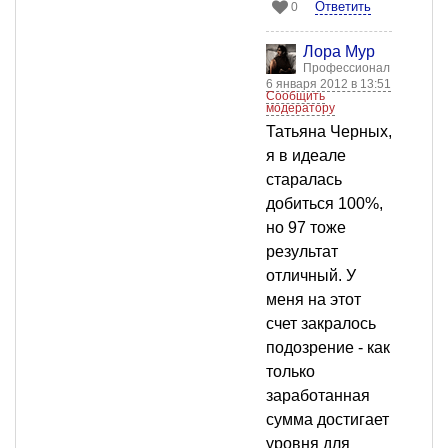
Ответить
0
Лора Мур
Профессионал
6 января 2012 в 13:51
Сообщить
модератору
Татьяна Черных,
я в идеале
старалась
добиться 100%,
но 97 тоже
результат
отличный. У
меня на этот
счет закралось
подозрение - как
только
заработанная
сумма достигает
уровня для