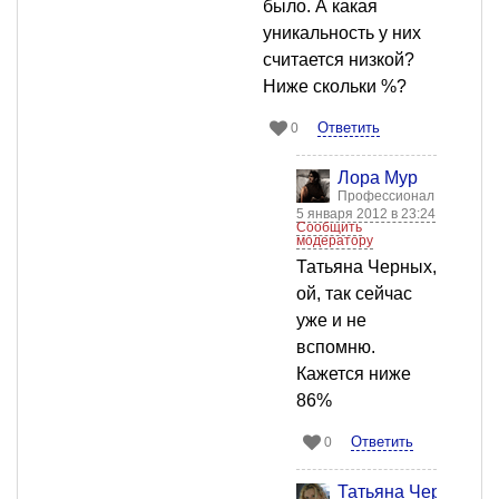
было. А какая
уникальность у них
считается низкой?
Ниже скольки %?
Ответить
0
Лора Мур
Профессионал
5 января 2012 в 23:24
Сообщить
модератору
Татьяна Черных,
ой, так сейчас
уже и не
вспомню.
Кажется ниже
86%
Ответить
0
Татьяна Черных