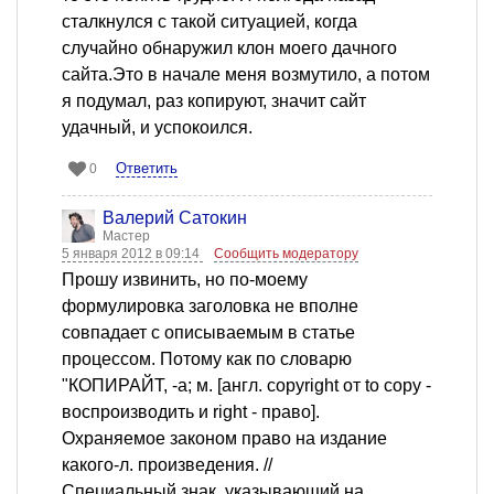
сталкнулся с такой ситуацией, когда
случайно обнаружил клон моего дачного
сайта.Это в начале меня возмутило, а потом
я подумал, раз копируют, значит сайт
удачный, и успокоился.
Ответить
0
Валерий Сатокин
Мастер
5 января 2012 в 09:14
Сообщить модератору
Прошу извинить, но по-моему
формулировка заголовка не вполне
совпадает с описываемым в статье
процессом. Потому как по словарю
"КОПИРАЙТ, -а; м. [англ. copyright от to copy -
воспроизводить и right - право].
Охраняемое законом право на издание
какого-л. произведения. //
Специальный знак, указывающий на