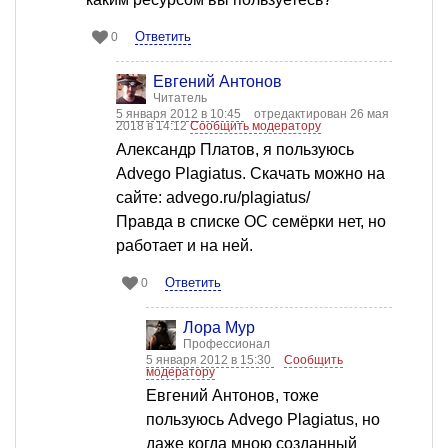
Ответить
0
Евгений Антонов
Читатель
5 января 2012 в 10:45
отредактирован 26 мая
2018 в 14:12
Сообщить модератору
Александр Платов, я пользуюсь
Advego Plagiatus. Скачать можно на
сайте: advego.ru/plagiatus/
Правда в списке ОС семёрки нет, но
работает и на ней.
Ответить
0
Лора Мур
Профессионал
5 января 2012 в 15:30
Сообщить
модератору
Евгений Антонов, тоже
пользуюсь Advego Plagiatus, но
даже когда мною созданный