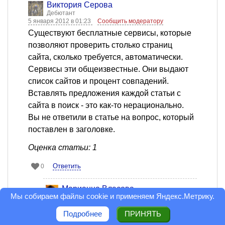
Виктория Серова
Дебютант
5 января 2012 в 01:23
Сообщить модератору
Существуют бесплатные сервисы, которые
позволяют проверить столько страниц
сайта, сколько требуется, автоматически.
Сервисы эти общеизвестные. Они выдают
список сайтов и процент совпадений.
Вставлять предложения каждой статьи с
сайта в поиск - это как-то нерационально.
Вы не ответили в статье на вопрос, который
поставлен в заголовке.
Оценка статьи: 1
Ответить
0
Марианна Власова
Мы собираем файлы cookie и применяем
Яндекс.Метрику
.
Бывший главный редактор
5 января 2012 в 10:48
Сообщить модератору
Подробнее
ПРИНЯТЬ
Виктория Серова, этими