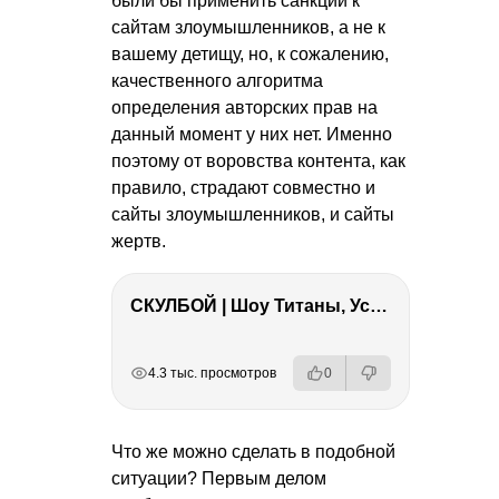
были бы применить санкции к
сайтам злоумышленников, а не к
вашему детищу, но, к сожалению,
качественного алгоритма
определения авторских прав на
данный момент у них нет. Именно
поэтому от воровства контента, как
правило, страдают совместно и
сайты злоумышленников, и сайты
жертв.
СКУЛБОЙ | Шоу Титаны, Усейн Болт, Ларрат, Зашквар!
РЕКЛАМА
РЕКЛАМА
РЕКЛАМА
РЕКЛАМА
4.3 тыс. просмотров
0
Что же можно сделать в подобной
ситуации? Первым делом