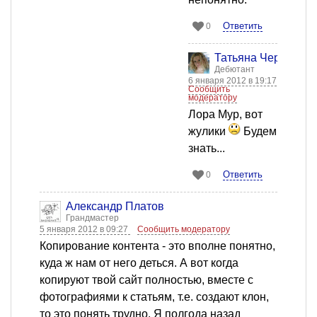
Ответить
0
Татьяна Черных
Дебютант
6 января 2012 в 19:17
Сообщить
модератору
Лора Мур, вот
жулики
Будем
знать...
Ответить
0
Александр Платов
Грандмастер
5 января 2012 в 09:27
Сообщить модератору
Копирование контента - это вполне понятно,
куда ж нам от него деться. А вот когда
копируют твой сайт полностью, вместе с
фотографиями к статьям, т.е. создают клон,
то это понять трудно. Я полгода назад