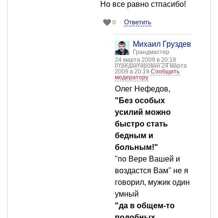
Но все равно стпасибо!
Ответить
0
Михаил Груздев
Грандмастер
24 марта 2009 в 20:18
отредактирован 24 марта
2009 в 20:19
Сообщить
модератору
Олег Нефедов,
"Без особых
усилий можно
быстро стать
бедным и
больным!"
"по Вере Вашей и
воздастся Вам" не я
говорил, мужик один
умный
"да в общем-то
подобных