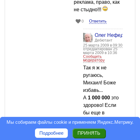
реклама, право, как
не стыдно!!!
Ответить
0
Олег Нефедов
Дебютант
25 марта 2009 в 09:30
отредактирован 25
марта 2009 в 10:36
Сообщить
модератору
Так я ж не
ругаюсь,
Михаил! Боже
избавь...
А
1 000 000
это
здорово! Если
бы еще в
рубликах!
Мы собираем файлы cookie и применяем
Яндекс.Метрику
.
У меня на
Подробнее
ПРИНЯТЬ
портале рекорд