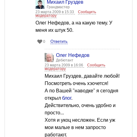
Михаил Груздев
Грандмастер
23 марта 2009 в 15:33
Сообщить
модератору
Олег Нефедов, а на какую тему. У
меня их штук 50.
Ответить
0
Олег Нефедов
Дебютант
23 марта 2009 в 16:06
Сообщить
модератору
Михаил Груздев, давайте любой!
Посмотреть очень хэочется!
А по Вашей "наводке" я сегодня
открыл
блог
.
Действительно, очень удобно и
просто...
Хотя и укоц несложен. Если уж
мои малые в нем запросто
работают.