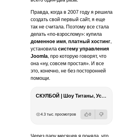
Правда, когда в 2007 году я решила
создать свой первый сайт, я еще
так не считала. Поэтому все стала
делать «по-взрослому»: купила
доменное имя
,
платный хостинг
,
установила
систему управления
Joomla
, про которую говорят, что
она «ну, совсем простая». И все
это, конечно, не без посторонней
помощи.
СКУЛБОЙ | Шоу Титаны, Усейн Болт, Ларрат, Зашквар!
РЕКЛАМА
РЕКЛАМА
РЕКЛАМА
4.3 тыс. просмотров
0
Через пару месяцев я поняла, что