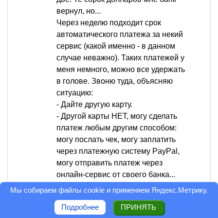
вернул, но...
Через неделю подходит срок
автоматического платежа за некий
сервис (какой именно - в данном
случае неважно). Таких платежей у
меня немного, можно все удержать
в голове. Звоню туда, объясняю
ситуацию:
- Дайте другую карту.
- Другой карты НЕТ, могу сделать
платеж любым другим способом:
могу послать чек, могу заплатить
через платежную систему PayPal,
могу отправить платеж через
онлайн-сервис от своего банка...
- Мы принимаем только карты.
Мы собираем файлы cookie и применяем
Яндекс.Метрику
.
Через неделю будет сделана
Подробнее
ПРИНЯТЬ
попытка снять деньги, не пройдет