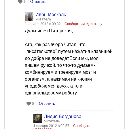
Ответить
1
Иван Москаль
Читатель
1 января 2012 в 09:32
Сообщить модератору
Дульсинея Питерская,
Ага, как раз вчера читал, что
"писательство" путем нажатия клавишей
до добра не доведет.Если мы, мол,
пишем ручкой, то что-то думаем-
комбинируем и тренируем мозг и
организм, а нажимая на кнопки
уподобляемся двух-, а то и
однопальцевому роботу.
Ответить
0
Лидия Богданова
Читатель
1 января 2012 в 09:57
Сообщить