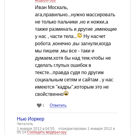
модератору
Иван Москаль,
ага,правильно...нужно массировать
не только пальчики ,но и ножки,а
также разминать и другие ,имеющие
у нас , части тела...
Ну насчет
робота ,конечно ,вы загнули,когда
мы пишем ,мы все - таки и
думаем,хотя бы над тем,чтобы не
сделать глупых ошибок в
тексте...правда судя по другим
социальным сетям и сайтам , у нас
имеются "кадры",которым это не
свойственно
Ответить
1
Нью Йоркер
Читатель
1 января 2012 в 04:55
отредактирован 1 января 2012 в
05:14
Сообщить модератору