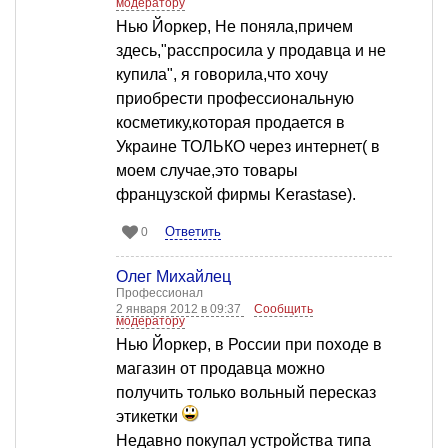
модератору
Нью Йоркер, Не поняла,причем
здесь,"расспросила у продавца и не
купила", я говорила,что хочу
приобрести профессиональную
косметику,которая продается в
Украине ТОЛЬКО через интернет( в
моем случае,это товары
французской фирмы Kerastase).
Ответить
0
Олег Михайлец
Профессионал
2 января 2012 в 09:37
Сообщить
модератору
Нью Йоркер, в России при походе в
магазин от продавца можно
получить только вольный пересказ
этикетки
Недавно покупал устройства типа