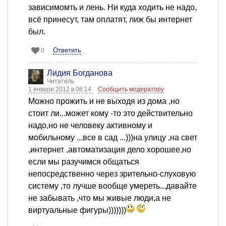
зависимомть и лень. Ни куда ходить не надо,
всё принесут, там оплатят, лиж бы интернет
был.
Ответить
0
Лидия Богданова
Читатель
1 января 2012 в 06:14
Сообщить модератору
Можно прожить и не выходя из дома ,но
стоит ли...может кому -то это действительно
надо,но не человеку активному и
мобильному ...все в сад ...)))на улицу ,на свет
,интернет ,автоматизация дело хорошее,но
если мы разучимся общаться
непосредственно через зрительно-слуховую
систему ,то лучше вообще умереть...давайте
не забывать ,что мы живые люди,а не
виртуальные фигуры)))))))