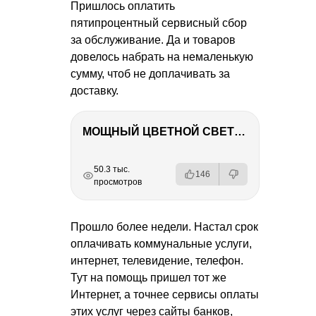
Пришлось оплатить
пятипроцентный сервисный сбор
за обслуживание. Да и товаров
довелось набрать на немаленькую
сумму, чтоб не доплачивать за
доставку.
МОЩНЫЙ ЦВЕТНОЙ СВЕТ – NANLITE FC-500C
РЕКЛАМА
РЕКЛАМА
РЕКЛАМА
РЕКЛАМА
50.3 тыс.
146
просмотров
Прошло более недели. Настал срок
оплачивать коммунальные услуги,
интернет, телевидение, телефон.
Тут на помощь пришел тот же
Интернет, а точнее сервисы оплаты
этих услуг через сайты банков,