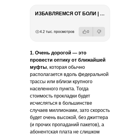
ИЗБАВЛЯЕМСЯ ОТ БОЛИ | Важность режима и питания
РЕКЛАМА
РЕКЛАМА
РЕКЛАМА
РЕКЛАМА
4.2 тыс. просмотров
0
1. Очень дорогой — это
провести оптику от ближайшей
муфты
, которая обычно
располагается вдоль федеральной
трассы или вблизи крупного
населенного пункта. Тогда
стоимость прокладки будет
исчисляться в большинстве
случаев миллионами, зато скорость
будет очень высокой, без джиттера
(и прочих пропаданий пакетов), а
абонентская плата не слишком