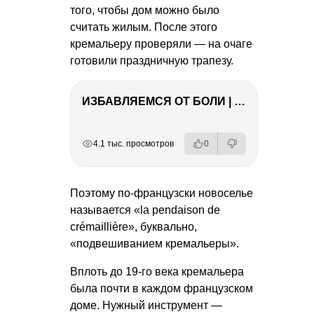
того, чтобы дом можно было
считать жилым. После этого
кремальеру проверяли — на очаге
готовили праздничную трапезу.
ИЗБАВЛЯЕМСЯ ОТ БОЛИ | Важность режима и питания
РЕКЛАМА
РЕКЛАМА
РЕКЛАМА
4.1 тыс. просмотров
0
Поэтому по-французски новоселье
называется «la pendaison de
crémaillière», буквально,
«подвешиванием кремальеры».
Вплоть до 19-го века кремальера
была почти в каждом французском
доме. Нужный инструмент —