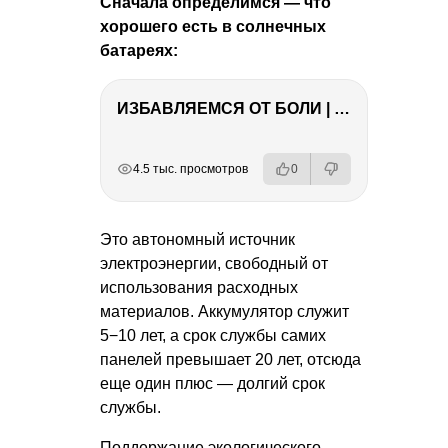
Сначала определимся — что
хорошего есть в солнечных
батареях:
ИЗБАВЛЯЕМСЯ ОТ БОЛИ | Важность режима и питания
РЕКЛАМА
РЕКЛАМА
РЕКЛАМА
РЕКЛАМА
РЕКЛАМА
РЕКЛАМА
4.5 тыс. просмотров
0
Это автономный источник
электроэнергии, свободный от
использования расходных
материалов. Аккумулятор служит
5−10 лет, а срок службы самих
панелей превышает 20 лет, отсюда
еще один плюс — долгий срок
службы.
Поддержание экологического