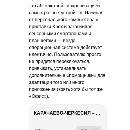
это абсолютной синхронизацией
самых разных устройств. Начиная
от персонального компьютера и
приставки Xbox и заканчивая
сенсорными смартфонами и
планшетами — везде
операционная система действует
идентично. Пользователю просто
не придется переключаться,
привыкать, устанавливать
дополнительные «помощники» для
адаптации того или иного
приложения (взять хотя бы тот же
«Офис»).
КАРАЧАЕВО-ЧЕРКЕСИЯ – ПУТЕШЕСТВИЕ НА КАВКАЗ часть 2
РЕКЛАМА
РЕКЛАМА
РЕКЛАМА
РЕКЛАМА
РЕКЛАМА