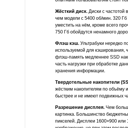
Жёсткий диск.
Диски с частотой 
чем модели с 5400 об/мин. 320 Г
уместить на нём, кроме всего про
750 Гб обойдутся ненамного доро
Флэш кэш.
Ультрабуки нередко по
используемой для кэширования, ч
флэш-память медленнее SSD нако
часть нагрузки при обработке дан
хранения информации.
Твердотельные накопители (SS
жёстким накопителям по объёму и
быстрее и не имеют подвижных ча
Разрешение дисплея.
Чем больш
картинка. Большинство бюджетны
пикселей. Дисплеи 1600×900 или 
изображение, но при этом послед