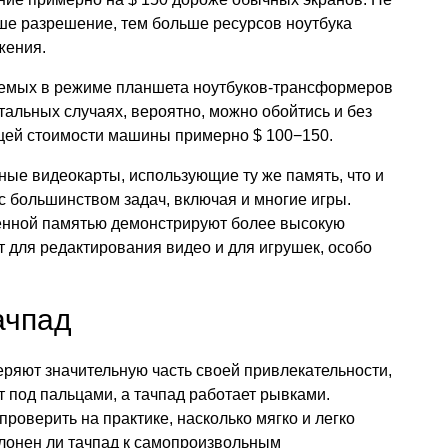
ыше разрешение, тем больше ресурсов ноутбука
жения.
емых в режиме планшета ноутбуков-трансформеров
тальных случаях, вероятно, можно обойтись и без
общей стоимости машины примерно $ 100−150.
ые видеокарты, использующие ту же память, что и
с большинством задач, включая и многие игры.
енной памятью демонстрируют более высокую
 для редактирования видео и для игрушек, особо
ачпад
яют значительную часть своей привлекательности,
т под пальцами, а тачпад работает рывками.
роверить на практике, насколько мягко и легко
клонен ли тачпад к самопроизвольным