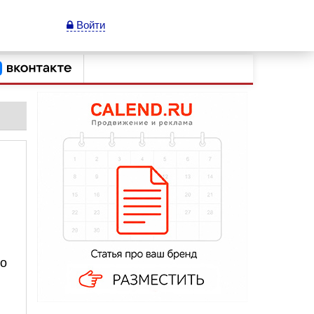
Войти
го