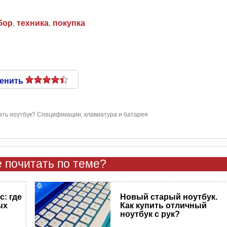
бор
,
техника
,
покупка
енить
ать ноутбук? Спецификации, клавиатура и батарея
 почитать по теме?
: где
Новый старый ноутбук.
ых
Как купить отличный
ноутбук с рук?