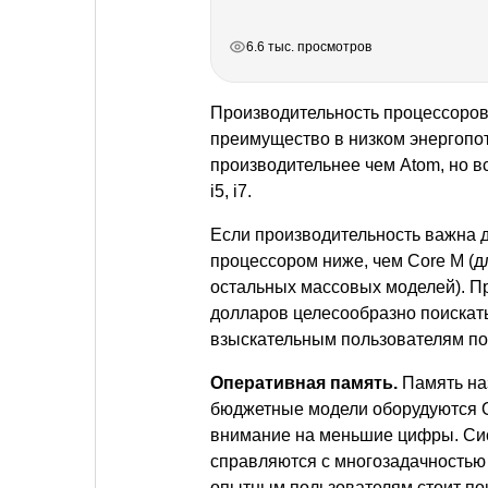
РЕКЛАМА
РЕКЛАМА
РЕКЛАМА
РЕКЛАМА
РЕКЛАМА
РЕКЛАМА
6.6 тыс. просмотров
Производительность процессоров I
преимущество в низком энергопо
производительнее чем Atom, но в
i5, i7.
Если производительность важна дл
процессором ниже, чем Core М (дл
остальных массовых моделей). Пр
долларов целесообразно поискать
взыскательным пользователям под
Оперативная память.
Память на
бюджетные модели оборудуются О
внимание на меньшие цифры. Сис
справляются с многозадачностью
опытным пользователям стоит пои