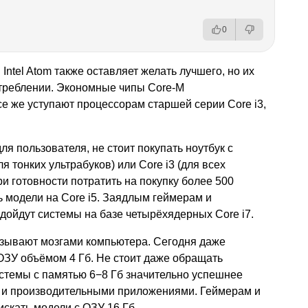
0
ntel Atom также оставляет желать лучшего, но их
треблении. Экономные чипы Core-M
се же уступают процессорам старшей серии Core i3,
я пользователя, не стоит покупать ноутбук с
я тонких ультрабуков) или Core i3 (для всех
и готовности потратить на покупку более 500
 модели на Core i5. Заядлым геймерам и
ойдут системы на базе четырёхядерных Core i7.
зывают мозгами компьютера. Сегодня даже
ЗУ объёмом 4 Гб. Не стоит даже обращать
темы с памятью 6−8 Гб значительно успешнее
 и производительными приложениями. Геймерам и
скать модели с ОЗУ 16 Гб.