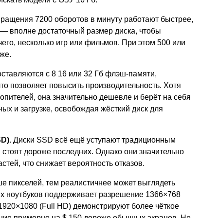
вращения 7200 оборотов в минуту работают быстрее,
б — вполне достаточный размер диска, чтобы
чего, несколько игр или фильмов. При этом 500 или
же.
ставляются с 8 16 или 32 Гб флэш-памяти,
то позволяет повысить производительность. Хотя
пителей, она значительно дешевле и берёт на себя
ных и загрузке, освобождая жёсткий диск для
D).
Диски SSD всё ещё уступают традиционным
 стоят дороже последних. Однако они значительно
стей, что снижает вероятность отказов.
е пикселей, тем реалистичнее может выглядеть
х ноутбуков поддерживает разрешение 1366×768
1920×1080 (Full HD) демонстрируют более чёткое
ние примерно на $ 150 дороже обычных экранов. Не