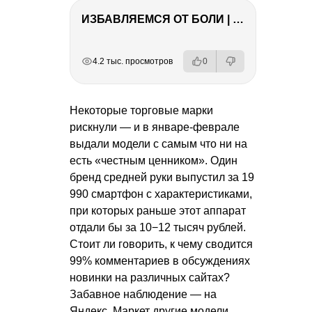
ИЗБАВЛЯЕМСЯ ОТ БОЛИ | Важность режима и питания
РЕКЛАМА
РЕКЛАМА
РЕКЛАМА
РЕКЛАМА
4.2 тыс. просмотров
0
Некоторые торговые марки
рискнули — и в январе-феврале
выдали модели с самым что ни на
есть «честным ценником». Один
бренд средней руки выпустил за 19
990 смартфон с характеристиками,
при которых раньше этот аппарат
отдали бы за 10−12 тысяч рублей.
Стоит ли говорить, к чему сводится
99% комментариев в обсуждениях
новинки на различных сайтах?
Забавное наблюдение — на
Яндекс. Маркет другие модели