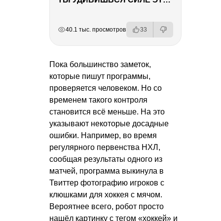
РЕКЛАМА
РЕКЛАМА
РЕКЛАМА
РЕКЛАМА
РЕКЛАМА
40.1 тыс. просмотров
33
Пока большинство заметок,
которые пишут программы,
проверяется человеком. Но со
временем такого контроля
становится всё меньше. На это
указывают некоторые досадные
ошибки. Например, во время
регулярного первенства НХЛ,
сообщая результаты одного из
матчей, программа выкинула в
Твиттер фотографию игроков с
клюшками для хоккея с мячом.
Вероятнее всего, робот просто
нашёл картинку с тегом «хоккей» и