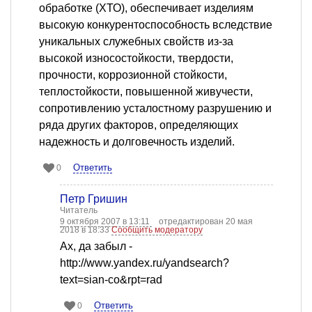
обработке (ХТО), обеспечивает изделиям
высокую конкурентоспособность вследствие
уникальных служебных свойств из-за
высокой износостойкости, твердости,
прочности, коррозионной стойкости,
теплостойкости, повышенной живучести,
сопротивлению усталостному разрушению и
ряда других факторов, определяющих
надежность и долговечность изделий.
Ответить
0
Петр Гришин
Читатель
9 октября 2007 в 13:11
отредактирован 20 мая
2018 в 18:33
Сообщить модератору
Ах, да забыл -
http://www.yandex.ru/yandsearch?
text=sian-co&rpt=rad
Ответить
0