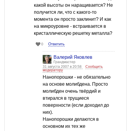
какой высоты он наращивается? Не
получится ли, что с какого-то
момента он просто заклинит? И как
на микроуровне - встраивается в
кристаллическую решетку металла?
Ответить
0
Валерий Яковлев
Грандмастер
31 августа 2007 в 20:58
Сообщить
модератору
Нанопорошки - не обязательно
на основе молибдена. Просто
молибден очень твёрдий и
втирался в трущиеся
поверхности (если доходил до
них).
Нанопорошки делаются в
основном их тех же