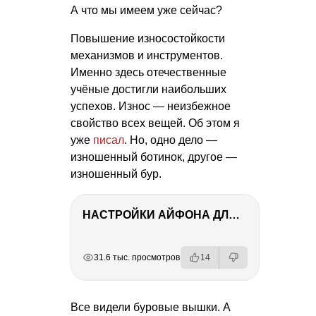
А что мы имеем уже сейчас?
Повышение износостойкости
механизмов и инструментов.
Именно здесь отечественные
учёные достигли наибольших
успехов. Износ — неизбежное
свойство всех вещей. Об этом я
уже
писал
. Но, одно дело —
изношенный ботинок, другое —
изношенный бур.
НАСТРОЙКИ АЙФОНА ДЛЯ ФОТО И ВИДЕО
РЕКЛАМА
РЕКЛАМА
РЕКЛАМА
31.6 тыс. просмотров
14
Все видели буровые вышки. А