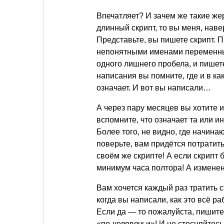
Впечатляет? И зачем же такие же
длинный скрипт, то вы меня, наве
Представьте, вы пишете скрипт. 
непонятными именами переменных
одного лишнего пробела, и пишете 
написания вы помните, где и в ка
означает. И вот вы написали…
А через пару месяцев вы хотите 
вспомните, что означает та или ин
Более того, не видно, где начина
поверьте, вам придётся потратит
своём же скрипте! А если скрипт
минимум часа полтора! А изменени
Вам хочется каждый раз тратить с
когда вы написали, как это всё ра
Если да — то пожалуйста, пишите 
«по-человечьи»! И не стесняйтес