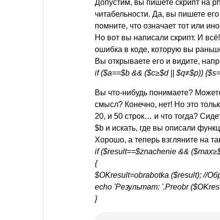
Допустим, вы пишете скрипт на ph
читабельности. Да, вы пишете его 
помните, что означает тот или ин
Но вот вы написали скрипт. И всё
ошибка в коде, которую вы раньш
Вы открываете его и видите, напр
if ($a==$b && ($c≥$d || $q≠$p)) {$s=
Вы что-нибудь понимаете? Можете 
смысл? Конечно, нет! Но это толь
20, и 50 строк… и что тогда? Сид
$b и искать, где вы описали функци
Хорошо, а теперь взгляните на так
if ($result==$znachenie && ($max≥$m
{
$OKresult=obrabotka ($result); /
echo 'Результат: '.Preobr ($OKre
}