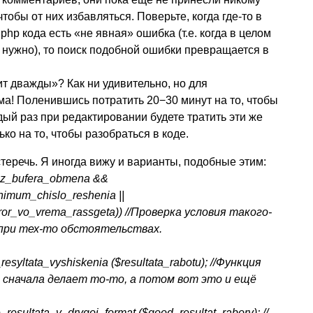
тобы от них избавляться. Поверьте, когда где-то в
php кода есть «не явная» ошибка (т.е. когда в целом
ак нужно), то поиск подобной ошибки превращается в
ит дважды»? Как ни удивительно, но для
а! Поленившись потратить 20−30 минут на то, чтобы
дый раз при редактировании будете тратить эти же
ко на то, чтобы разобраться в коде.
теречь. Я иногда вижу и варианты, подобные этим:
e_iz_bufera_obmena &&
nimum_chislo_reshenia ||
rror_vo_vrema_rassgeta)) //Проверка условия такого-
 при тех-то обстоятельствах.
resyltata_vyshiskenia ($resultata_rabotu); //Функция
 сначала делает то-то, а потом вот это и ещё
resultata_v_drygoi_format ($good_resultat_rabory); //