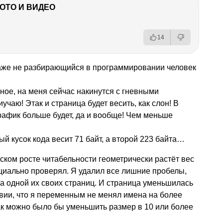
ФОТО И ВИДЕО
14
даже не разбирающийся в программировании человек
ное, на меня сейчас накинутся с гневными
иучаю! Этак и страница будет весить, как слон! В
трафик больше будет, да и вообще! Чем меньше
й кусок кода весит 71 байт, а второй 223 байта…
ском росте читабельности геометрически растёт вес
ециально проверял. Я удалил все лишние пробелы,
а одной их своих страниц. И страница уменьшилась
ловии, что я переменным не менял имена на более
так можно было бы уменьшить размер в 10 или более