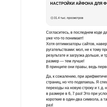
НАСТРОЙКИ АЙФОНА ДЛЯ 
РЕКЛАМА
РЕКЛАМА
РЕКЛАМА
РЕКЛАМА
РЕКЛАМА
31.4 тыс. просмотров
Согласитесь, в последнем коде 
уже что-то понимает!
Хотя оптимизаторы сайтов, навер
ругательствами: мол, не к тому пр
результате и загрузка дольше, и 
размер — тем лучше!
В принципе они правы, ведь первы
Да, к сожалению, при арифметиче
страниц, но что поделаешь. Я сп
переходы на новую строку
и т. д.
н
в размере в 6, 7 раз! Это при ус
короткие в один-два символа, а 
раз!