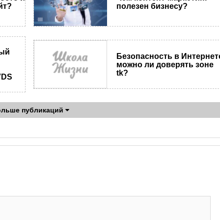
полезен бизнесу?
йт?
ный
Безопасность в Интернет
можно ли доверять зоне
tk?
VDS
ольше публикаций