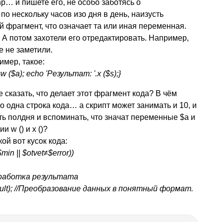
p… и пишете его, не особо заботясь о
по нескольку часов изо дня в день, наизусть
ой фрагмент, что означает та или иная переменная.
! А потом захотели его отредактировать. Например,
е не заметили.
имер, такое:
w ($a); echo 'Результат: '.x ($s);}
сказать, что делает этот фрагмент кода? В чём
ко одна строка кода… а скрипт может занимать и 10, и
еть полдня и вспоминать, что значат переменные $a и
и w () и x ()?
ой вот кусок кода:
in || $otvet≠$error))
/Обработка результата
sult); //Преобразование данных в понятный формат.