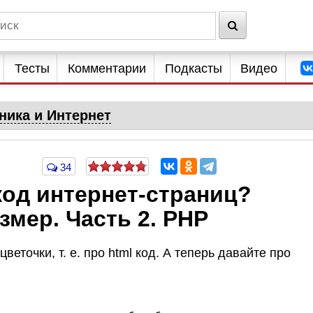
Тесты
Комментарии
Подкасты
Видео
ника и Интернет
34
код интернет-страниц?
змер. Часть 2. PHP
цветочки,
т. е.
про html код. А теперь давайте про