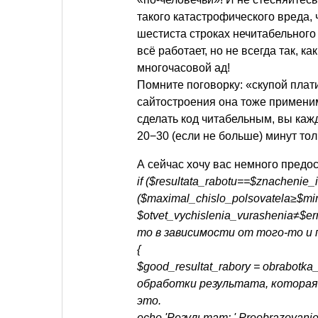
такого катастрофического вреда, ч
шестиста строках нечитабельного 
всё работает, но не всегда так, к
многочасовой ад!
Помните поговорку: «скупой плат
сайтостроения она тоже применим
сделать код читабельным, вы каж
20−30 (если не больше) минут толь
А сейчас хочу вас немного предос
if ($resultata_rabotu==$znacheni
($maximal_chislo_polsovatela≥$mi
$otvet_vychislenia_vurashenia≠$e
то в зависимости от того-то и
{
$good_resultat_rabory = obrabotka_
обработки результата, которая
это.
echo 'Результат: '.Preobrazovanie_