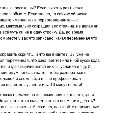
ртвы, спросите вы? Если вы хоть раз писали
рное, поймете. Если же нет, то сейчас объясню.
Пишете именно как в первом варианте — с
, максимально сокращая вес страниц, не делая ни
всё чуть ли не в одну строчку. Да, во время
ком месте у вас что записано, какая переменная что
исправить скрипт… и что вы видите?! Вы уже не
ая переменная, что означает тот или иной кусок кода.
ются и где заканчиваются циклы, условия
и т. д.
И
ь минимум полчаса на то, чтобы разобраться в
 большой и сложный, а вы не профессионал —
я вы, может, успеете и за 10 минут внести!
только времени на «вспоминание» того, что, где и
ботает, что это означает и что со всем этим делать?
всё, как хочется. А если нет, называйте переменные
ь комментариев, они пока ещё не принесли никому