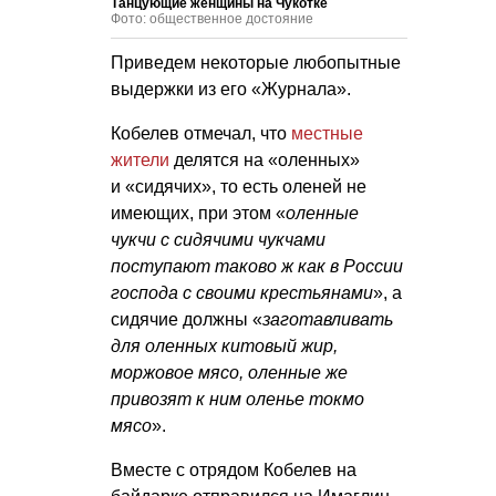
Танцующие женщины на Чукотке
Фото: общественное достояние
Приведем некоторые любопытные
выдержки из его «Журнала».
Кобелев отмечал, что
местные
жители
делятся на «оленных»
и «сидячих», то есть оленей не
имеющих, при этом «
оленные
чукчи с сидячими чукчами
поступают таково ж как в России
господа с своими крестьянами
», а
сидячие должны «
заготавливать
для оленных китовый жир,
моржовое мясо, оленные же
привозят к ним оленье токмо
мясо
».
Вместе с отрядом Кобелев на