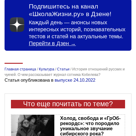
Подпишитесь на канал
«ШколаЖизни.ру» в Дзене!
Каждый день — анонсы новых
интересных историй, познавательных
тестов и статей на актуальные темы.
Перейти в Дзен →
Главная страница
/
Культура
/
Статьи
/
История отношений русских и
чукчей. О чем рассказывает журнал сотника Кобелева?
Статья опубликована в
выпуске 24.10.2022
Что еще почитать по теме?
Холод, свобода и «ГрОб-
рекордс»: что породило
уникальное звучание
сибирского рока?