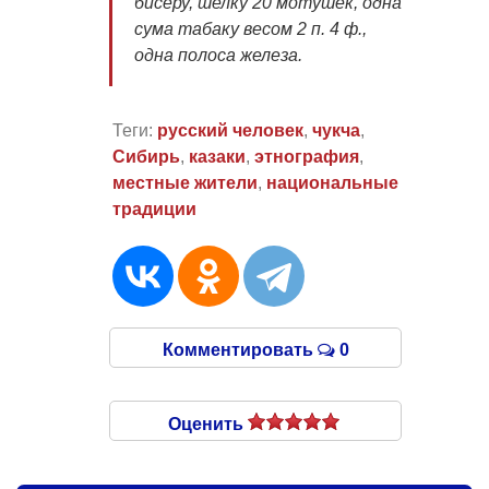
бисеру, шелку 20 мотушек, одна
сума табаку весом 2 п. 4 ф.,
одна полоса железа.
Теги:
русский человек
,
чукча
,
Сибирь
,
казаки
,
этнография
,
местные жители
,
национальные
традиции
Комментировать
0
Оценить