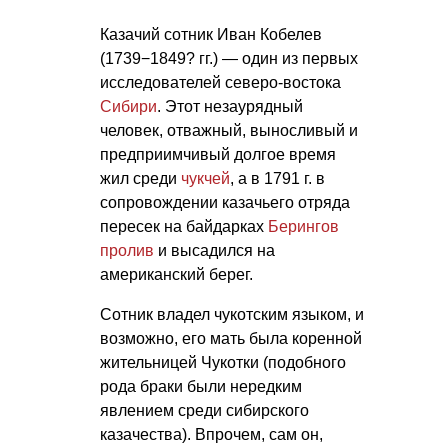
Казачий сотник Иван Кобелев
(1739−1849? гг.) — один из первых
исследователей северо-востока
Сибири
. Этот незаурядный
человек, отважный, выносливый и
предприимчивый долгое время
жил среди
чукчей
, а в 1791 г. в
сопровождении казачьего отряда
пересек на байдарках
Берингов
пролив
и высадился на
американский берег.
Сотник владел чукотским языком, и
возможно, его мать была коренной
жительницей Чукотки (подобного
рода браки были нередким
явлением среди сибирского
казачества). Впрочем, сам он,