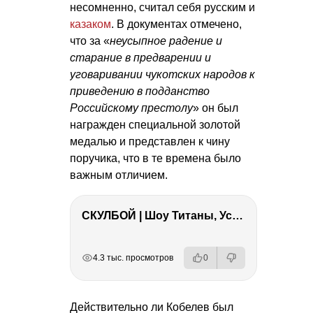
несомненно, считал себя русским и
казаком
. В документах отмечено,
что за «
неусыпное радение и
старание в предварении и
уговаривании чукотских народов к
приведению в подданство
Российскому престолу
» он был
награжден специальной золотой
медалью и представлен к чину
поручика, что в те времена было
важным отличием.
СКУЛБОЙ | Шоу Титаны, Усейн Болт, Ларрат, Зашквар!
РЕКЛАМА
РЕКЛАМА
РЕКЛАМА
4.3 тыс. просмотров
0
Действительно ли Кобелев был