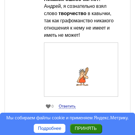
Андрей, я сознательно взял
слово
творчество
в кавычки,
так как графоманство никакого
отношения к нему не имеет и
иметь не может!
Ответить
0
Мы собираем файлы cookie и применяем
Яндекс.Метрику
.
София Варган
Грандмастер
Подробнее
ПРИНЯТЬ
3 августа 2008 в 01:39
Сообщить модератору