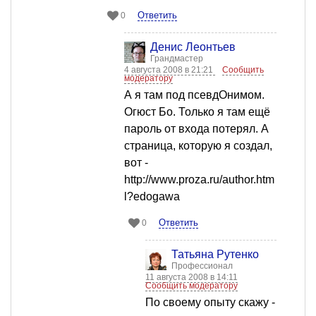
Ответить
0
Денис Леонтьев
Грандмастер
4 августа 2008 в 21:21
Сообщить
модератору
А я там под псевдОнимом.
Огюст Бо. Только я там ещё
пароль от входа потерял. А
страница, которую я создал,
вот -
http://www.proza.ru/author.htm
l?edogawa
Ответить
0
Татьяна Рутенко
Профессионал
11 августа 2008 в 14:11
Сообщить модератору
По своему опыту скажу -