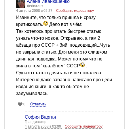
Алена Иванюшенко
Дебютант
4 августа 2008 в 02:27
Сообщить модератору
Извините, что только пришла и сразу
критиковать.
Дело вот в чём:
Так хотелось прочитать быстрее статью,
узнать что-то новое. Открываю, а там 2
абзаца про СССР + 3ий, подводящий...Чуть
не закрыла статью. Для меня это слишком
длинная подводка. Может потому что не
жила в том "хвалёном" СССР
.
Однако статью дочитала и не пожалела.
Интересно,даже забавно написано про цели
издания книги, я как-то об этом не
задумывалась.
Ответить
0
София Варган
Грандмастер
4 августа 2008 в 03:00
Сообщить модератору