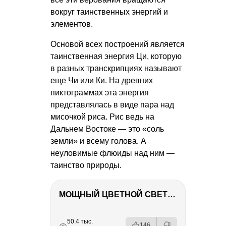
вокруг таинственных энергий и
элементов.
Основой всех построений является
таинственная энергия Ци, которую
в разных транскрипциях называют
еще Чи или Ки. На древних
пиктограммах эта энергия
представлялась в виде пара над
мисочкой риса. Рис ведь на
Дальнем Востоке — это «соль
земли» и всему голова. А
неуловимые флюиды над ним —
таинство природы.
МОЩНЫЙ ЦВЕТНОЙ СВЕТ – NANLITE FC-500C
РЕКЛАМА
РЕКЛАМА
РЕКЛАМА
РЕКЛАМА
50.4 тыс.
146