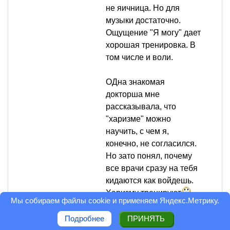
не яичница. Но для
музыки достаточно.
Ощущение "Я могу" дает
хорошая тренировка. В
том числе и воли.
ОДна знакомая
докторша мне
рассказывала, что
"харизме" можно
научить, с чем я,
конечно, не согласился.
Но зато понял, почему
все врачи сразу на тебя
кидаются как войдешь.
Харизму тренируют.
Мы собираем файлы cookie и применяем
Яндекс.Метрику
.
А поскольку цигуна
они не знают, с волей у
Подробнее
ПРИНЯТЬ
них проблемы (курят же