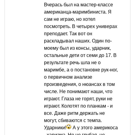
Вчерась был на мастер-классе
американца-маримбиниста. Я
сам не играю, но хотел
посмотреть. В четырех универах
преподает. Так вот он
раскладывал наших. Один по-
моему был из консы, ударник,
остальные дети от семи до 17. В
результате речь шла не о
маримбе, а о постановке рук-ног,
о первичном анализе
произведения, о нюансах в том
числе. Не понимают наши, что
играют. Глаза не горят, руки не
играют. Колотят по планкам - и
все. Даже ритм держать не
могут, сбиваются с темпа.
Ударники!
А у этого америкоса
- харизма. Но не грубая, не