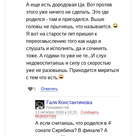
А еще есть дородовая Ци. Вот против
этого уже ничего не сделать. Это где
родился - там и пригодился. Выше
головы не прыгнешь, что называется.
Я вот на старости лет пришел к
переосмыслению того как надо и
слушать и исполнять, да и сочинять
тоже. А годики-то уже не те...И слух
недовоспитаешь и силу со скоростью
уже не разовьешь. Приходится мириться
с тем что есть.
Ответить
0
Галя Константинова
Грандмастер
13 октября 2008 в 18:29
Сообщить
модератору
А если считаешь, что родился в 4
сонате Скрябина? В финале? А