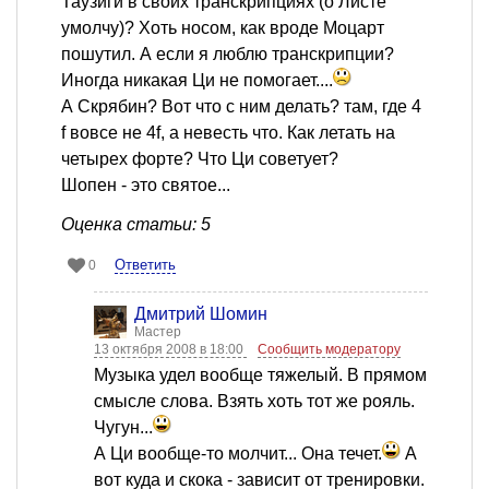
Таузиги в своих транскрипциях (о Листе
умолчу)? Хоть носом, как вроде Моцарт
пошутил. А если я люблю транскрипции?
Иногда никакая Ци не помогает....
А Скрябин? Вот что с ним делать? там, где 4
f вовсе не 4f, а невесть что. Как летать на
четырех форте? Что Ци советует?
Шопен - это святое...
Оценка статьи: 5
Ответить
0
Дмитрий Шомин
Мастер
13 октября 2008 в 18:00
Сообщить модератору
Музыка удел вообще тяжелый. В прямом
смысле слова. Взять хоть тот же рояль.
Чугун...
А Ци вообще-то молчит... Она течет.
А
вот куда и скока - зависит от тренировки.