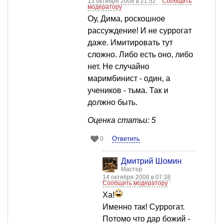
13 октября 2008 в 21:52
Сообщить
модератору
Оу, Дима, роскошное
рассуждение! И не суррогат
даже. Имитировать тут
сложно. Либо есть оно, либо
нет. Не случайно
маримбинист - один, а
учеников - тьма. Так и
должно быть.
Оценка статьи: 5
Ответить
0
Дмитрий Шомин
Мастер
14 октября 2008 в 07:38
Сообщить модератору
Ха!
Именно так! Суррогат.
Потомо что дар божий -