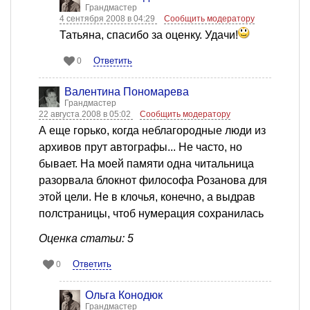
Грандмастер
4 сентября 2008 в 04:29
Сообщить модератору
Татьяна, спасибо за оценку. Удачи!
Ответить
0
Валентина Пономарева
Грандмастер
22 августа 2008 в 05:02
Сообщить модератору
А еще горько, когда неблагородные люди из
архивов прут автографы... Не часто, но
бывает. На моей памяти одна читальница
разорвала блокнот философа Розанова для
этой цели. Не в клочья, конечно, а выдрав
полстраницы, чтоб нумерация сохранилась
Оценка статьи: 5
Ответить
0
Ольга Конодюк
Грандмастер