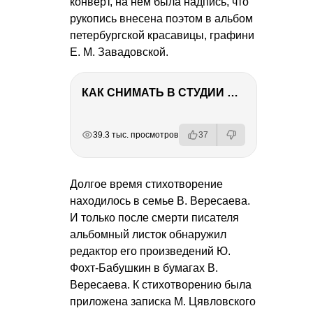
конверт, на нем была надпись, что
рукопись внесена поэтом в альбом
петербургской красавицы, графини
Е. М. Завадовской
.
КАК СНИМАТЬ В СТУДИИ СО ВСПЫШКАМИ
РЕКЛАМА
РЕКЛАМА
РЕКЛАМА
39.3 тыс. просмотров
37
Долгое время стихотворение
находилось в семье В. Вересаева.
И только после смерти писателя
альбомный листок обнаружил
редактор его произведений Ю.
Фохт-Бабушкин в бумагах В.
Вересаева. К стихотворению была
приложена записка М. Цявловского