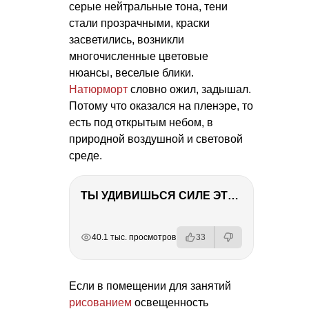
серые нейтральные тона, тени
стали прозрачными, краски
засветились, возникли
многочисленные цветовые
нюансы, веселые блики.
Натюрморт
словно ожил, задышал.
Потому что оказался на пленэре, то
есть под открытым небом, в
природной воздушной и световой
среде.
ТЫ УДИВИШЬСЯ СИЛЕ ЭТО ЧЕЛОВЕКА! Блог о нашей поездке в Вышний Волочек
РЕКЛАМА
РЕКЛАМА
РЕКЛАМА
РЕКЛАМА
40.1 тыс. просмотров
33
Если в помещении для занятий
рисованием
освещенность