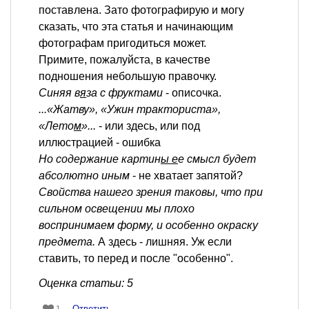
поставлена. Зато фотографирую и могу
сказать, что эта статья и начинающим
фотографам пригодиться может.
Примите, пожалуйста, в качестве
подношения небольшую правочку.
Синяя в
я
за с фруктами
- описочка.
...«Жатву», «Ужин тракториста»,
«Лето
м
»...
- или здесь, или под
иллюстрацией - ошибка
Но содержание картин
ы е
е смысл будет
абсолютно иным
- не хватает запятой?
Свойства нашего зрения таковы, что при
сильном освещении мы плохо
воспринимаем форму
,
и особенно окраску
предмета.
А здесь - лишняя. Уж если
ставить, то перед и после "особенно".
Оценка статьи: 5
Ответить
1