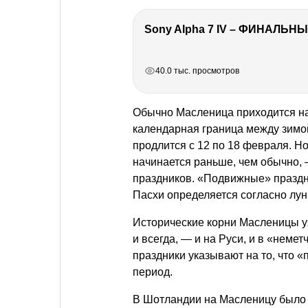
Sony Alpha 7 IV – ФИНАЛЬНЫ
РЕКЛАМА
РЕКЛАМА
РЕКЛАМА
РЕКЛАМА
40.0 тыс. просмотров
Обычно Масленица приходится на 
календарная граница между зимой
продлится с 12 по 18 февраля. Но
начинается раньше, чем обычно,
праздников. «Подвижные» праздн
Пасхи определяется согласно лу
Исторические корни Масленицы у
и всегда, — и на Руси, и в «неме
праздники указывают на то, что 
период.
В Шотландии на Масленицу было 