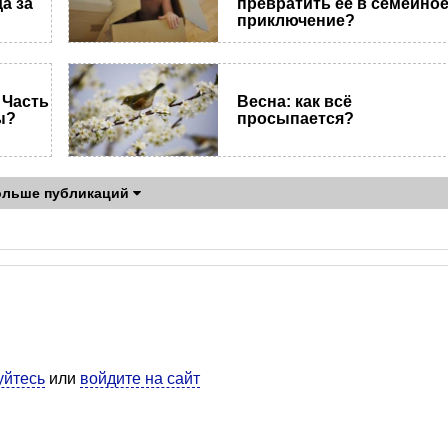
а за
превратить ее в семейно
приключение?
 Часть
Весна: как всё
ы?
просыпается?
ольше публикаций
уйтесь
или
войдите на сайт