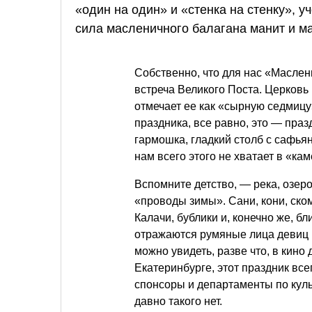
«один на один» и «стенка на стенку», 
сила масленичного балагана манит и ма
Собственно, что для нас «Маслен
встреча Великого Поста. Церковь
отмечает ее как «сырную седмицу
праздника, все равно, это — праз
гармошка, гладкий столб с сафьян
нам всего этого не хватает в «ка
Вспомните детство, — река, озер
«проводы зимы». Сани, кони, ск
Калачи, бублики и, конечно же, б
отражаются румяные лица девиц в
можно увидеть, разве что, в кино 
Екатеринбурге, этот праздник вс
спонсоры и департаменты по куль
давно такого нет.