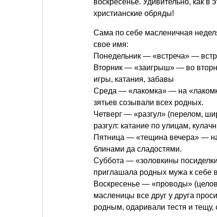
воскресенье. Удивительно, как в
христианские обряды!
Сама по себе масленичная недел
свое имя:
Понедельник — «встреча» — вст
Вторник — «заигрыш» — во вторн
игры, катания, забавы
Среда — «лакомка» — на «лакомк
зятьев созывали всех родных.
Четверг — «разгул» (перелом, ши
разгул: катание по улицам, кулач
Пятница — «тещина вечера» — на
блинами да сладостями.
Суббота — «золовкины посиделки
приглашала родных мужа к себе в
Воскресенье — «проводы» (целов
масленицы все друг у друга прос
родным, одаривали тестя и тещу, 