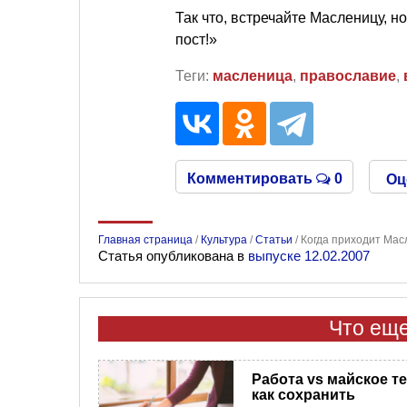
Так что, встречайте Масленицу, н
пост!»
Теги:
масленица
,
православие
,
Комментировать
0
Оц
Главная страница
/
Культура
/
Статьи
/
Когда приходит Ма
Статья опубликована в
выпуске 12.02.2007
Что еще
Работа vs майское т
как сохранить