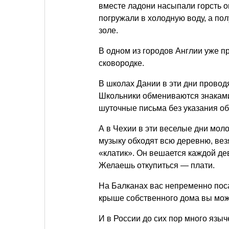
вместе ладони насыпали горсть о
погружали в холодную воду, а по
золе.
В одном из городов Англии уже п
сковородке.
В школах Дании в эти дни провод
Школьники обмениваются знаками
шуточные письма без указания об
А в Чехии в эти веселые дни мо
музыку обходят всю деревню, ве
«клатик». Он вешается каждой де
Желаешь откупиться — плати.
На Балканах вас непременно поса
крыше собственного дома вы мож
И в России до сих пор много язы