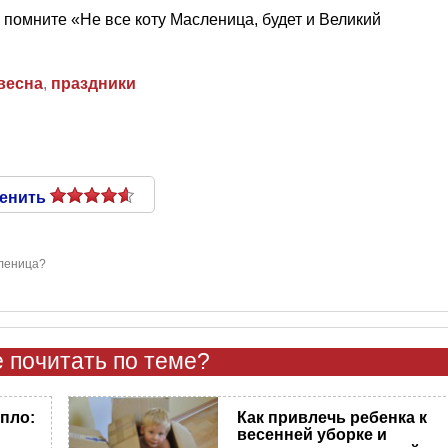
о помните «Не все коту Масленица, будет и Великий
весна
,
праздники
енить
сленица?
 почитать по теме?
епло:
Как привлечь ребенка к
весенней уборке и