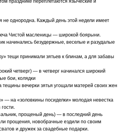
 этом празднике переплетаются языческие и
я не однородна. Каждый день этой недели имеет
реча Чистой масленицы — широкой боярыни.
ик начинались безудержные, веселые и разудалые
у» тещи принимали зятьев к блинам, а для забавы
рокий четверг) — в четверг начинался широкий
ные бои, колядки
 тещины вечерки зятья угощали матерей своих жен
» — на «золовкины посиделки» молодая невестка
 гости.
альник, прощеный день) — в последний день
или прощения, новобрачные ездили по своим
сватов и дружек за свадебные подарки.