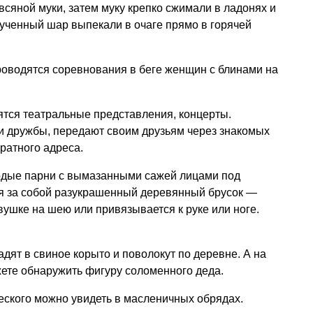
всяной муки, затем муку крепко сжимали в ладонях и
лученный шар выпекали в очаге прямо в горячей
роводятся соревнования в беге женщин с блинами на
ятся театральные представления, концерты.
 дружбы, передают своим друзьям через знакомых
ратного адреса.
лодые парни с вымазанными сажей лицами под
зя за собой разукрашенный деревянный брусок —
вушке на шею или привязывается к руке или ноге.
дят в свиное корыто и поволокут по деревне. А на
ете обнаружить фигуру соломенного деда.
ческого можно увидеть в масленичных обрядах.