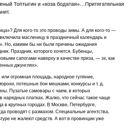
ученый Топтыгин и «коза бодатая»…Притягательная
нит.
ица»? Для кого-то это проводы зимы. А для кого-то —
 включила масленицу в праздничный календарь и
». Но, какими бы ни были причины ожидания
дник. Праздник, которого хочется. Бубенцы,
овыми сапогами наверху в качестве приза, — эх, как
менных джунглях».
о или огромная площадь, народное гуляние,
оморохи, потешные бои мешками, конкурсы
и т. д.
лины. Пузатые самовары с чаем, в которых
 нарядных платках. Жалко, что сейчас такое чаще
да в крупных городах. В Москве, Петербурге,
егда проводят с размахом. Специальные агентства,
туре не жалеют средств. А вот в провинции уже