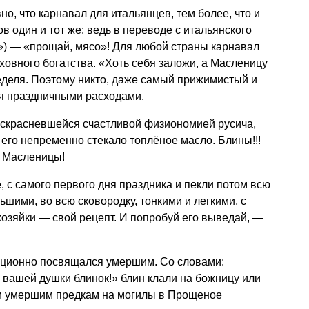
о, что карнавал для итальянцев, тем более, что и
 один и тот же: ведь в переводе с итальянского
le») — «прощай, мясо»! Для любой страны карнавал
ховного богатства. «Хоть себя заложи, а Масленицу
еделя. Поэтому никто, даже самый прижимистый и
ся праздничными расходами.
раскрасневшейся счастливой физиономией русича,
 его непременно стекало топлёное масло. Блины!!!
и Масленицы!
, с самого первого дня праздника и пекли потом всю
ьшими, во всю сковородку, тонкими и легкими, с
хозяйки — свой рецепт. И попробуй его выведай, —
иционно посвящался умершим. Со словами:
 вашей душки блинок!» блин клали на божницу или
и умершим предкам на могилы в Прощеное