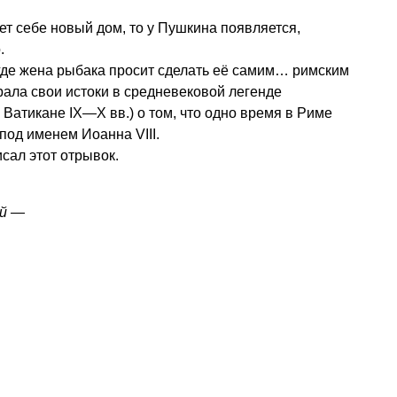
ет себе новый дом, то у Пушкина появляется,
.
 где жена рыбака просит сделать её самим… римским
рала свои истоки в средневековой легенде
в Ватикане
IX—X вв.
) о том, что одно время в Риме
од именем Иоанна VIII.
сал этот отрывок.
ий —