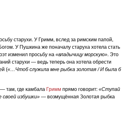
ьбу старухи. У Гримм, вслед за римским папой,
Богом. У Пушкина же поначалу старуха хотела стать
поэт изменил просьбу на
«владычицу морскую»
. Это
заний старухи — ведь теперь она хотела обрести
ей (
«…Чтоб служила мне рыбка золотая / И была б
и — там, где камбала
Гримм
прямо говорит:
«Ступай
е своей избушки»
— возмущённая Золотая рыбка