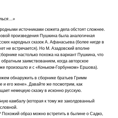
иться…»
народными источниками сюжета дела обстоят сложнее.
сновой произведения Пушкина была аналогичная
сских народных сказок А. Афанасьева (более нигде в
т не встречается). Но М. Азадовский вполне
 сборнике настолько похожа на вариант Пушкина, что
 обратным заимствованием, когда авторское
кже произошло и с «Коньком-Горбунком» Ершова).
ожем обнаружить в сборнике братьев Гримм
е и его жене». Давайте же посмотрим, как
ает немецкую сказку в исконно русскую.
ную камбалу (которая к тому же заколдованный
ословной.
 Похожий образ можно встретить в былине о Садко,