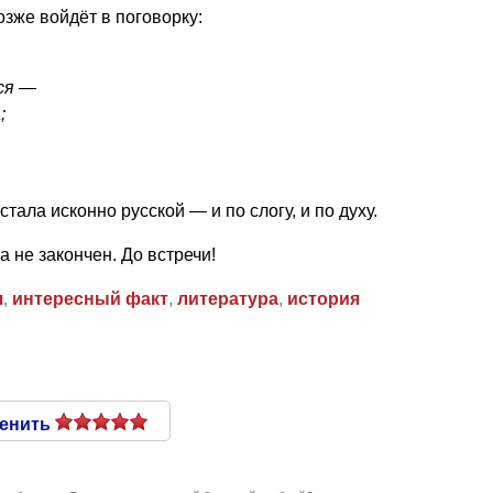
озже войдёт в поговорку:
ся —
;
стала исконно русской — и по слогу, и по духу.
а не закончен. До встречи!
я
,
интересный факт
,
литература
,
история
енить