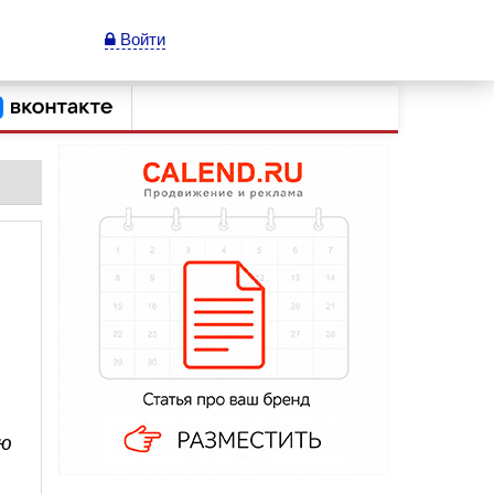
Войти
ью