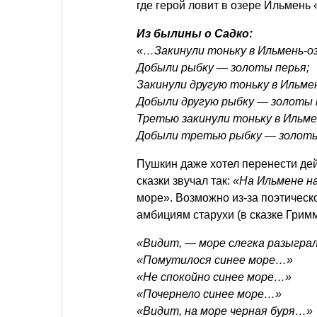
где герой ловит в озере Ильмень
Из былины о Садко:
«…Закинули тоньку в Ильмень-оз
Добыли рыбку — золоты перья;
Закинули другую тоньку в Ильмен
Добыли другую рыбку — золоты 
Третью закинули тоньку в Ильме
Добыли третью рыбку — золоты
Пушкин даже хотел перенести дей
сказки звучал так:
«На Ильмене н
море». Возможно из-за поэтическ
амбициям старухи (в сказке Гримм
«Видит, — море слегка разыгра
«Помутилося синее море…»
«Не спокойно синее море…»
«Почернело синее море…»
«Видит, на море черная буря…»