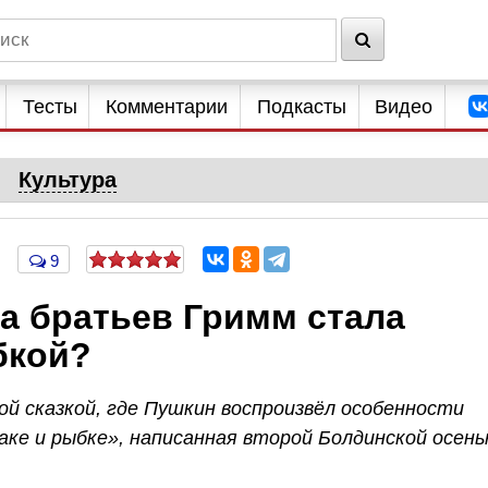
Тесты
Комментарии
Подкасты
Видео
Культура
9
а братьев Гримм стала
бкой?
й сказкой, где Пушкин воспроизвёл особенности
аке и рыбке», написанная второй Болдинской осен