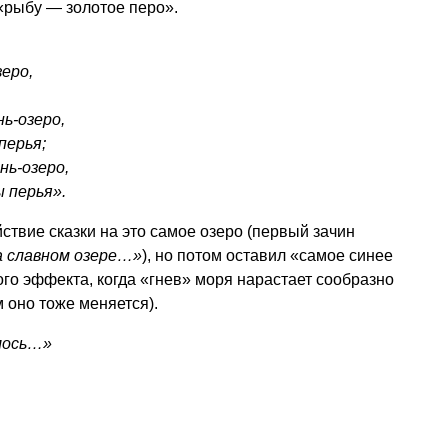
 «рыбу — золотое перо».
еро,
ь-озеро,
перья;
нь-озеро,
 перья».
ствие сказки на это самое озеро (первый зачин
а славном озере…»
), но потом оставил «самое синее
ого эффекта, когда «гнев» моря нарастает сообразно
 оно тоже меняется).
лось…»