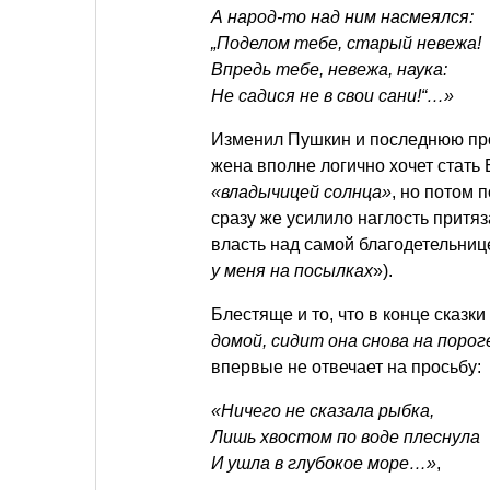
А народ-то над ним насмеялся:
„Поделом тебе, старый невежа!
Впредь тебе, невежа, наука:
Не садися не в свои сани!“…»
Изменил Пушкин и последнюю прос
жена вполне логично хочет стать 
«владычицей солнца»
, но потом 
сразу же усилило наглость притя
власть над самой благодетельниц
у меня на посылках
»).
Блестяще и то, что в конце сказк
домой, сидит она снова на порог
впервые не отвечает на просьбу:
«Ничего не сказала рыбка,
Лишь хвостом по воде плеснула
И ушла в глубокое море…»
,