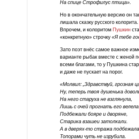
На спице Строфилус птица».
Но в окончательную версию он та
лишала сказку русского колорита.
Впрочем, и колоритом
Пушкин
ста
«конкретную» строчку
«Я тебе го
Зато поэт внёс самое важное изм
варианте рыбак вместе с женой п
всеми благами, то у Пушкина стару
и даже не пускает на порог.
«Молвил: „Здравствуй, грозная ц
Ну, теперь твоя душенька доволь
На него старуха не взглянула,
Лишь с очей прогнать его велела
Подбежали бояре и дворяне,
Старика взашеи затолкали.
А в дверях-то стража подбежала
Топорами чуть не изрубила.