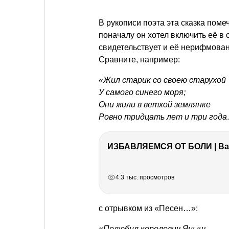
В рукописи поэта эта сказка помеч
поначалу он хотел включить её в
свидетельствует и её нерифмован
Сравните, например:
«Жил старик со своею старухой
У самого синего моря;
Они жили в ветхой землянке
Ровно тридцать лет и три год
ИЗБАВЛЯЕМСЯ ОТ БОЛИ | Важ
РЕКЛАМА
РЕКЛАМА
РЕКЛАМА
РЕКЛАМА
4.3 тыс. просмотров
с отрывком из «Песен…»:
«Полюбил королевич Яныш