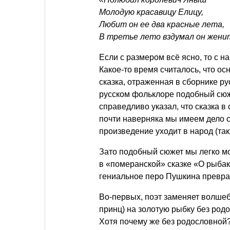
Молодую красавицу Елицу,
Любит он ее два красные лета,
В третье лето вздумал он жен
Если с размером всё ясно, то с 
Какое-то время считалось, что о
сказка, отраженная в сборнике ру
русском фольклоре подобный сюже
справедливо указал, что сказка в
почти наверняка мы имеем дело с
произведение уходит в народ (та
Зато подобный сюжет мы легко м
в «померанской» сказке «О рыбак
гениальное перо Пушкина превращ
Во-первых, поэт заменяет волшеб
принц) на золотую рыбку без род
Хотя почему же без родословной?