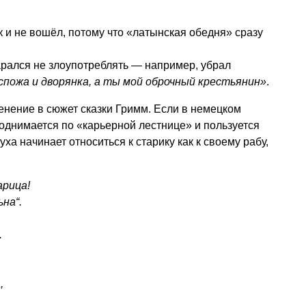
к и не вошёл, потому что «латынская обедня» сразу
рался не злоупотреблять — например, убрал
спожа и дворянка, а ты мой оброчный крестьянин»
.
енение в сюжет сказки Гримм. Если в немецком
однимается по «карьерной лестнице» и пользуется
ха начинает относиться к старику как к своему рабу,
арица!
на“.
.
,