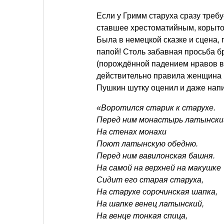
Если у Гримм старуха сразу требу
ставшее хрестоматийным, корыто
Была в немецкой сказке и сцена,
папой! Столь забавная просьба б
(порождённой падением нравов 
действительно правила женщина п
Пушкин шутку оценил и даже напи
«Воротился старик к старухе.
Перед ним монастырь латынск
На стенах монахи
Поют латынскую обедню.
Перед ним вавилонская башня.
На самой на верхней на макушке
Сидит его старая старуха,
На старухе сорочинская шапка,
На шапке венец латынский,
На венце тонкая спица,