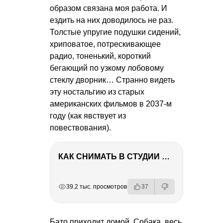
образом связана моя работа. И
ездить на них доводилось не раз.
Толстые упругие подушки сидений,
хриповатое, потрескивающее
радио, тоненький, короткий
бегающий по узкому лобовому
стеклу дворник… Странно видеть
эту ностальгию из старых
американских фильмов в 2037-м
году (как явствует из
повествования).
КАК СНИМАТЬ В СТУДИИ СО ВСПЫШКАМИ
РЕКЛАМА
РЕКЛАМА
РЕКЛАМА
РЕКЛАМА
39.2 тыс. просмотров
37
Бато приходит домой. Собака, весь