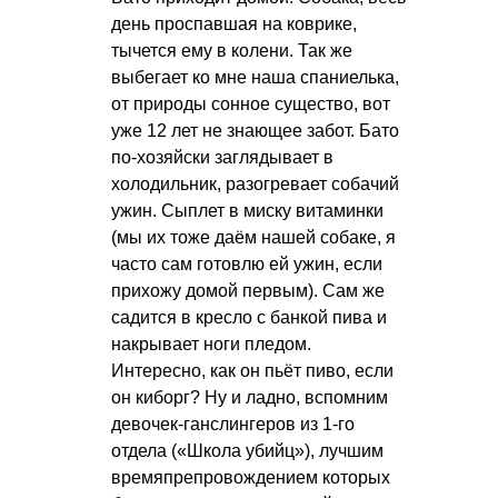
день проспавшая на коврике,
тычется ему в колени. Так же
выбегает ко мне наша спаниелька,
от природы сонное существо, вот
уже 12 лет не знающее забот. Бато
по-хозяйски заглядывает в
холодильник, разогревает собачий
ужин. Сыплет в миску витаминки
(мы их тоже даём нашей собаке, я
часто сам готовлю ей ужин, если
прихожу домой первым). Сам же
садится в кресло с банкой пива и
накрывает ноги пледом.
Интересно, как он пьёт пиво, если
он киборг? Ну и ладно, вспомним
девочек-ганслингеров из 1-го
отдела («Школа убийц»), лучшим
времяпрепровождением которых