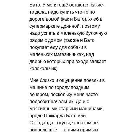
Бато. У меня ещё остаются какие-
то дела, надо купить что-то по
дороге домой (как и Бато), хлеб в
супермаркете дрянной, поэтому
надо успеть в маленькую булочную
рядом с домом (так же и Бато
покупает еду для собаки в
маленьких магазинчиках, над
дверью которых при входе звякает
колокольчик).
Мне близко и ощущение поездки в
машине по городу поздним
вечером, поскольку меня часто
подвозит начальник. Да и с
массивными старыми машинами,
вроде Паккарда Бато или
Стэндарда Тогусы, я знаком не
понаслышке — с ними прямым