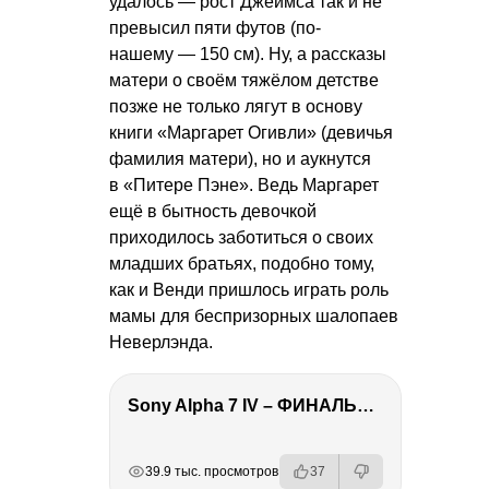
удалось — рост Джеймса так и не
превысил пяти футов (по-
нашему — 150 см). Ну, а рассказы
матери о своём тяжёлом детстве
позже не только лягут в основу
книги «Маргарет Огивли» (девичья
фамилия матери), но и аукнутся
в «Питере Пэне». Ведь Маргарет
ещё в бытность девочкой
приходилось заботиться о своих
младших братьях, подобно тому,
как и Венди пришлось играть роль
мамы для беспризорных шалопаев
Неверлэнда.
Sony Alpha 7 IV – ФИНАЛЬНЫЙ ОБЗОР
РЕКЛАМА
РЕКЛАМА
РЕКЛАМА
РЕКЛАМА
39.9 тыс. просмотров
37