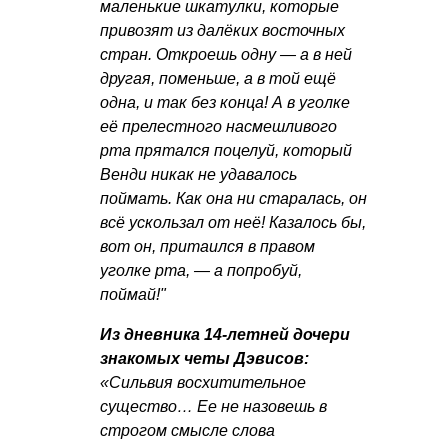
маленькие шкатулки, которые
привозят из далёких восточных
стран. Откроешь одну — а в ней
другая, поменьше, а в той ещё
одна, и так без конца! А в уголке
её прелестного насмешливого
рта прятался поцелуй, который
Венди никак не удавалось
поймать. Как она ни старалась, он
всё ускользал от неё! Казалось бы,
вот он, притаился в правом
уголке рта, — а попробуй,
поймай!"
Из дневника 14-летней дочери
знакомых четы Дэвисов:
«Сильвия восхитительное
существо… Ее не назовешь в
строгом смысле слова