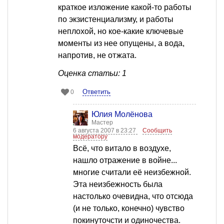
краткое изложение какой-то работы
по экзистенциализму, и работы
неплохой, но кое-какие ключевые
моменты из нее опущены, а вода,
напротив, не отжата.
Оценка статьи: 1
Ответить
0
Юлия Молёнова
Мастер
6 августа 2007 в 23:27
Сообщить
модератору
Всё, что витало в воздухе,
нашло отражение в войне...
многие считали её неизбежной.
Эта неизбежность была
настолько очевидна, что отсюда
(и не только, конечно) чувство
покинуточсти и одиночества.