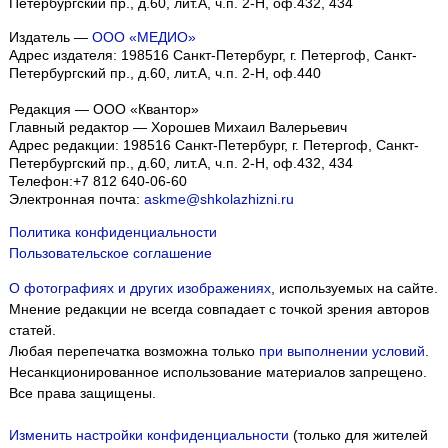
Петербургский пр., д.60, лит.А, ч.п. 2-Н, оф.432, 434
Издатель —
ООО «МЕДИО»
Адрес издателя: 198516 Санкт-Петербург, г. Петергоф, Санкт-
Петербургский пр., д.60, лит.А, ч.п. 2-Н, оф.440
Редакция — ООО «Квантор»
Главный редактор — Хорошев Михаил Валерьевич
Адрес редакции:
198516
Санкт-Петербург, г. Петергоф
,
Санкт-
Петербургский пр., д.60, лит.А, ч.п. 2-Н, оф.432, 434
Телефон:
+7 812 640-06-60
Электронная почта:
askme@shkolazhizni.ru
Политика конфиденциальности
Пользовательское соглашение
О фотографиях и других изображениях
, используемых на сайте.
Мнение редакции не всегда совпадает с точкой зрения авторов
статей.
Любая перепечатка возможна только
при выполнении условий
.
Несанкционированное использование материалов запрещено.
Все права защищены.
Изменить настройки конфиденциальности
(только для жителей