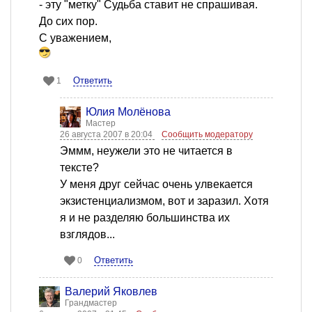
- эту "метку" Судьба ставит не спрашивая.
До сих пор.
С уважением,
Ответить
1
Юлия Молёнова
Мастер
26 августа 2007 в 20:04
Сообщить модератору
Эммм, неужели это не читается в
тексте?
У меня друг сейчас очень улвекается
экзистенциализмом, вот и заразил. Хотя
я и не разделяю большинства их
взглядов...
Ответить
0
Валерий Яковлев
Грандмастер