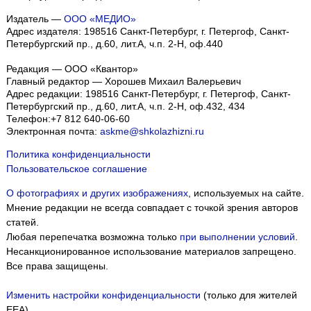
Издатель —
ООО «МЕДИО»
Адрес издателя: 198516 Санкт-Петербург, г. Петергоф, Санкт-
Петербургский пр., д.60, лит.А, ч.п. 2-Н, оф.440
Редакция — ООО «Квантор»
Главный редактор — Хорошев Михаил Валерьевич
Адрес редакции:
198516
Санкт-Петербург, г. Петергоф
,
Санкт-
Петербургский пр., д.60, лит.А, ч.п. 2-Н, оф.432, 434
Телефон:
+7 812 640-06-60
Электронная почта:
askme@shkolazhizni.ru
Политика конфиденциальности
Пользовательское соглашение
О фотографиях и других изображениях
, используемых на сайте.
Мнение редакции не всегда совпадает с точкой зрения авторов
статей.
Любая перепечатка возможна только
при выполнении условий
.
Несанкционированное использование материалов запрещено.
Все права защищены.
Изменить настройки конфиденциальности
(только для жителей
EEA)