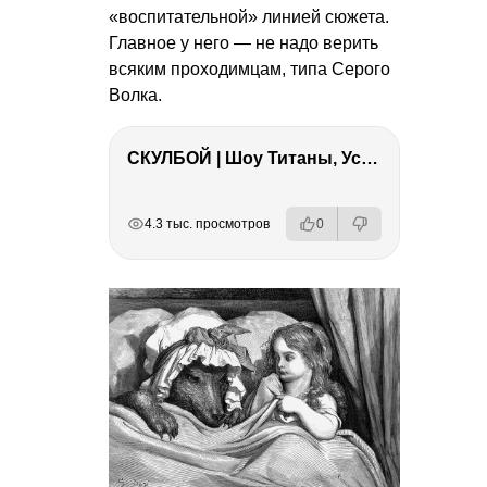
«воспитательной» линией сюжета.
Главное у него — не надо верить
всяким проходимцам, типа Серого
Волка.
СКУЛБОЙ | Шоу Титаны, Усейн Болт, Ларрат, Зашквар!
РЕКЛАМА
РЕКЛАМА
РЕКЛАМА
4.3 тыс. просмотров
0