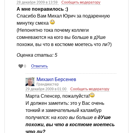
28 декабря 2009 в 13:59
Сообщить модератору
А мне понравилось :)
Спасибо Вам Михал Юрич за подаренную
минутку смеха
(Непонятно тока почему коллеги
сомневаются на кого вы больше в дУше
похожи, вы что в костюме моетесь что ли?)
Оценка статьи: 5
Ответить
0
Михаил Берсенев
Грандмастер
29 декабря 2009 в 01:00
Сообщить модератору
Марта Спенсер, пожалуйста!
И должен заметить: это у Вас очень
тонкий и замечательный каламбур
получился:
на кого вы больше в
дУше
похожи, вы что в костюме моетесь
что ли?