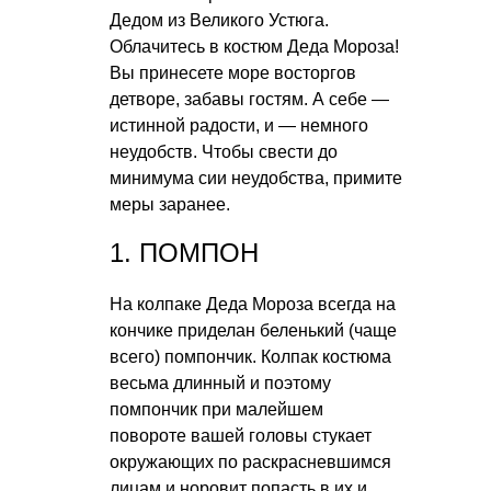
Дедом из Великого Устюга.
Облачитесь в костюм Деда Мороза!
Вы принесете море восторгов
детворе, забавы гостям. А себе —
истинной радости, и — немного
неудобств. Чтобы свести до
минимума сии неудобства, примите
меры заранее.
1. ПОМПОН
На колпаке Деда Мороза всегда на
кончике приделан беленький (чаще
всего) помпончик. Колпак костюма
весьма длинный и поэтому
помпончик при малейшем
повороте вашей головы стукает
окружающих по раскрасневшимся
лицам и норовит попасть в их и