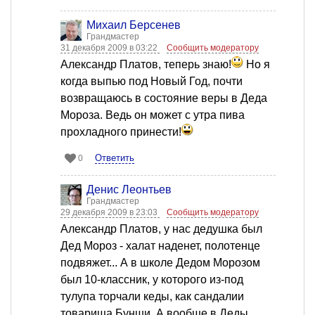
Михаил Берсенев
Грандмастер
31 декабря 2009 в 03:22
Сообщить модератору
Александр Платов, теперь знаю!
Но я
когда выпью под Новый Год, почти
возвращаюсь в состояние веры в Деда
Мороза. Ведь он может с утра пива
прохладного принести!
Ответить
0
Денис Леонтьев
Грандмастер
29 декабря 2009 в 23:03
Сообщить модератору
Александр Платов, у нас дедушка был
Дед Мороз - халат наденет, полотенце
подвяжет... А в школе Дедом Морозом
был 10-классник, у которого из-под
тулупа торчали кеды, как сандалии
товарища Бунши. А вообще в Деды