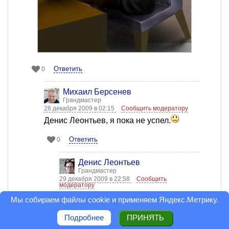
Ответить
0
Михаил Берсенев
Грандмастер
28 декабря 2009 в 02:15
Сообщить модератору
Денис Леонтьев, я пока не успел.
Ответить
0
Денис Леонтьев
Грандмастер
29 декабря 2009 в 22:58
Сообщить
модератору
Михаил Берсенев, иэхх, где наша не
Мы собираем файлы cookie и применяем
Яндекс.Метрику
.
пропадала!
Подробнее
ПРИНЯТЬ