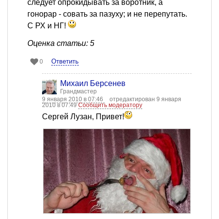
следует опрокидывать за воротник, а
гонорар - совать за пазуху; и не перепутать.
С РХ и НГ!
Оценка статьи: 5
Ответить
0
Михаил Берсенев
Грандмастер
9 января 2010 в 07:46
отредактирован 9 января
2010 в 07:49
Сообщить модератору
Сергей Лузан, Привет!