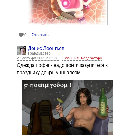
Ответить
0
Денис Леонтьев
Грандмастер
27 декабря 2009 в 22:38
Сообщить модератору
Одежда пофиг - надо пойти закупиться к
празднику добрым шнапсом.