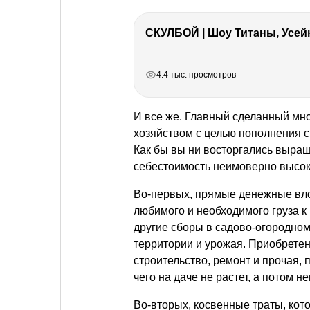
СКУЛБОЙ | Шоу Титаны, Усейн
РЕКЛАМА
РЕКЛАМА
РЕКЛАМА
РЕКЛАМА
4.4 тыс. просмотров
И все же. Главный сделанный м
хозяйством с целью пополнения 
Как бы вы ни восторгались выра
себестоимость неимоверно высок
Во-первых, прямые денежные вло
любимого и необходимого груза к
другие сборы в садово-огородно
территории и урожая. Приобретен
строительство, ремонт и прочая, п
чего на даче не растет, а потом 
Во-вторых, косвенные траты, кот