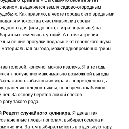
й будешь открывать.» Вы сами-то себе верите?
основном, выделяется земля садово-огородным
добьях. Как правило, в черте города с его вредными
блюдал я множества счастливых лиц среди
удового дня (или до него, с утра пораньше) на
баритных земельных угодий. А с точки зрения
лезны пешие прогулки подальше от городского шума
и материальная выгода, может одновременно грибы-
ав головой, конечно, можно извлечь. Я в те годы
мился к получению максимально возможной выгоды.
 баклажанно-кабачковая» икра из поврежденных, а
у хранению плодов тыквы, перезрелых кабачков,
м нет. За основу берется любой способ
 рагу такого рода.
ой
Рецепт случайного кулинара
. Я делал так.
еозначенные плоды пополам, выбирал семена и
змягчения. Затем выбирал мякоть в отдельную тару.