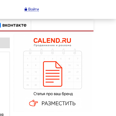
Войти
ля