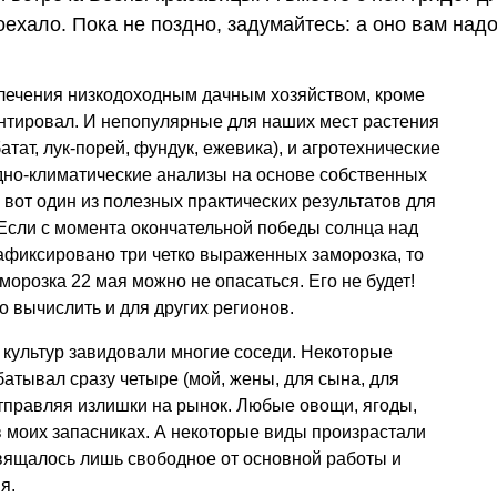
ехало. Пока не поздно, задумайтесь: а оно вам над
лечения низкодоходным дачным хозяйством, кроме
ентировал. И непопулярные для наших мест растения
ат, лук-порей, фундук, ежевика), и агротехнические
дно-климатические анализы на основе собственных
 вот один из полезных практических результатов для
 Если с момента окончательной победы солнца над
афиксировано три четко выраженных заморозка, то
морозка 22 мая можно не опасаться. Его не будет!
 вычислить и для других регионов.
культур завидовали многие соседи. Некоторые
батывал сразу четыре (мой, жены, для сына, для
 отправляя излишки на рынок. Любые овощи, ягоды,
 моих запасниках. А некоторые виды произрастали
свящалось лишь свободное от основной работы и
я.