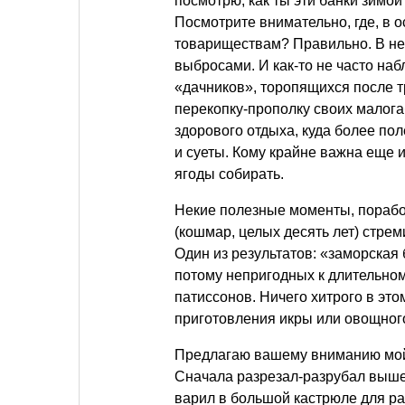
посмотрю, как ты эти банки зимо
Посмотрите внимательно, где, в 
товариществам? Правильно. В неу
выбросами. И как-то не часто на
«дачников», торопящихся после тр
перекопку-прополку своих малога
здорового отдыха, куда более по
и суеты. Кому крайне важна еще 
ягоды собирать.
Некие полезные моменты, поработ
(кошмар, целых десять лет) стре
Один из результатов: «заморская
потому непригодных к длительном
патиссонов. Ничего хитрого в это
приготовления икры или овощного
Предлагаю вашему вниманию м
Сначала разрезал-разрубал выш
варил в большой кастрюле для ра