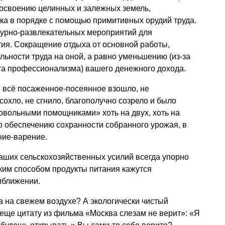
 освоению целинных и залежных земель,
а в порядке с помощью примитивных орудий труда.
турно-развлекательных мероприятий для
ия. Сокращение отдыха от основной работы,
ьности труда на оной, а равно уменьшению (из-за
та профессионализма) вашего денежного дохода.
 всё посаженное-посеянное взошло, не
сохло, не сгнило, благополучно созрело и было
овольными помощниками» хоть на двух, хоть на
о обеспечению сохранности собранного урожая, в
ние-варение.
т ваших сельскохозяйственных усилий всегда упорно
ким способом продукты питания кажутся
иближении.
уда на свежем воздухе? А экологически чистый
 еще цитату из фильма «Москва слезам не верит»: «Я