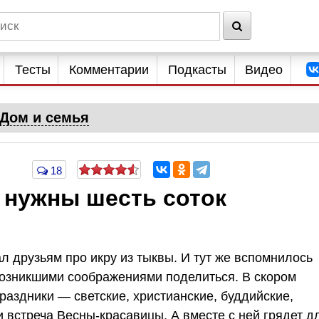
Тесты
Комментарии
Подкасты
Видео
Дом и семья
18
 нужны шесть соток
л друзьям про икру из тыквы. И тут же вспомнилось
 возникшими соображениями поделиться. В скором
аздники — светские, христианские, буддийские,
и встреча Весны-красавицы. А вместе с ней грядет д