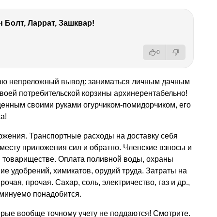
 Болт, Ларрат, Зашквар!
0
ною непреложный вывод: заниматься личным дачным
своей потребительской корзины архинерентабельно!
щенным своими руками огурчиком-помидорчиком, его
а!
жения. Транспортные расходы на доставку себя
 месту приложения сил и обратно. Членские взносы и
м товариществе. Оплата поливной воды, охраны
ие удобрений, химикатов, орудий труда. Затраты на
рочая, прочая. Сахар, соль, электричество, газ и др.,
неминуемо понадобится.
орые вообще точному учету не поддаются! Смотрите.