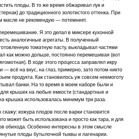
истить плоды. В то же время обжаривал лук и
стернак) до традиционного золотистого оттенка. При
ом масле не рекомендую — потемнеет.
еремешивание. Я это делал в миксере кухонной
есть аналогичные агрегаты. В полученный
готовленную томатную пасту, выкладывал частями
ал как можно дольше, постоянно перемешивая (вот
ягомотная). В ходе этого процесса заправлял икру
 — всё на вкус, на глаз, примерно, зато потом никто
ырьем продукта. Как становилось уж совсем невмоготу
атывал банки. На то время в моем наборе были и
 для крышек на любые емкости (стандартные и
на крышка использовалась минимум три раза.
скажу: кожура плодов после варки становится
что может быть использована и просто как тара, и для
ов обихода. Особенно интересны в этом смысле
янутые плоды бутылочной тыквы и лагенарии.