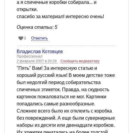
а я спичечные коробки собирала... и
открытки.
спасибо за материал! интересно очень!
Оценка статьи: 5
Ответить
0
Владислав Котовцев
Профессионал
2 февраля 2007 в 20:28
Сообщить модератору
"Пять" Вам! За интересную статью и
хороший русский язык! В моем детстве тоже
был недолгий период собирательства
спичечных этикеток. Правда, на скудность
картинок пожаловаться не мог. Картинки
попадались самые разнообразные.
Сложнее всего было их отклеить с коробка
без повреждений. А еще были сувернирные
наборы из десяти или двенадцати коробков.
Их этикетки печатались на более толстой