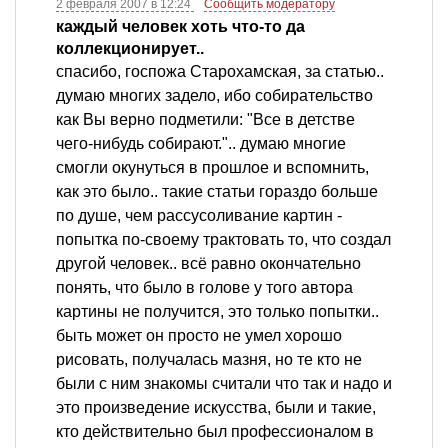
2 февраля 2007 в 12:24
Сообщить модератору
каждый человек хоть что-то да
коллекционирует..
спасибо, госпожа Старохамская, за статью..
думаю многих задело, ибо собирательство
как Вы верно подметили: "Все в детстве
чего-нибудь собирают.".. думаю многие
смогли окунуться в прошлое и вспомнить,
как это было.. такие статьи гораздо больше
по душе, чем рассусоливание картин -
попытка по-своему трактовать то, что создал
другой человек.. всё равно окончательно
понять, что было в голове у того автора
картины не получится, это только попытки..
быть может он просто не умел хорошо
рисовать, получалась мазня, но те кто не
были с ним знакомы считали что так и надо и
это произведение искусства, были и такие,
кто действительно был профессионалом в