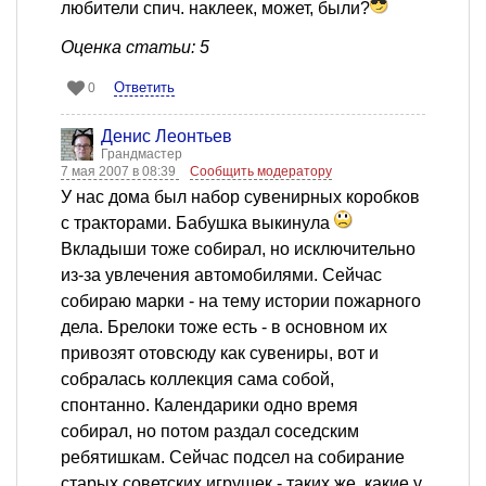
любители спич. наклеек, может, были?
Оценка статьи: 5
Ответить
0
Денис Леонтьев
Грандмастер
7 мая 2007 в 08:39
Сообщить модератору
У нас дома был набор сувенирных коробков
с тракторами. Бабушка выкинула
Вкладыши тоже собирал, но исключительно
из-за увлечения автомобилями. Сейчас
собираю марки - на тему истории пожарного
дела. Брелоки тоже есть - в основном их
привозят отовсюду как сувениры, вот и
собралась коллекция сама собой,
спонтанно. Календарики одно время
собирал, но потом раздал соседским
ребятишкам. Сейчас подсел на собирание
старых советских игрушек - таких же, какие у