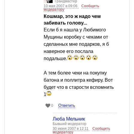
Грандмастер
10 мая 2007 в 09:06
Сообщить
модератору
Кошмар, это ж надо чем
забивать голову...
Если б я нашла у Любимого
Мущины коробку с чеками от
сделанных мне подарков, я б
наверное его послала
подальше.
А тем более чеки на покупку
батона и поллитра кефиру. Вот
будет что в старости вспомнить
1
Ответить
0
Люба Мельник
Бывший модератор
30 июня 2007 в 12:11
Сообщить
модератору