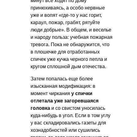
минут все ходят по дому
принюхиваясь, а особо нервные
уже и вопят «где-то у нас горит,
караул, пожар, грабят, рятуйте
люди добрые». В общем, и веселье
и народу польза: учебная пожарная
тревога. Пока не обнаружится, что
в плошечке для отработанных
спичек уже кучка черного пепла и
кругом сплошной дым отечества.
Затем попалась еще более
изысканная модификация: в
момент чиркания
у спички
отлетала уже загоревшаяся
головка
и со свистом уносилась
куда-нибудь в угол. Если в том углу
у вас складировались газеты для
хознадобностей или сушились