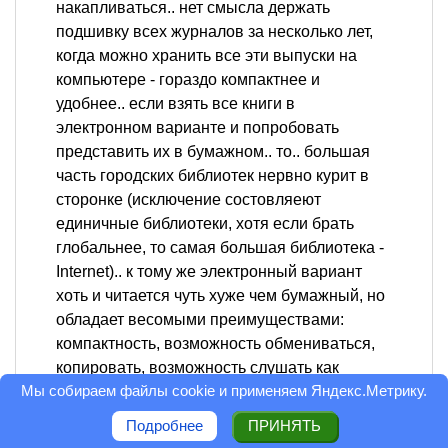
накапливаться.. нет смысла держать
подшивку всех журналов за несколько лет,
когда можно хранить все эти выпуски на
компьютере - гораздо компактнее и
удобнее.. если взять все книги в
электронном варианте и попробовать
представить их в бумажном.. то.. большая
часть городских библиотек нервно курит в
сторонке (исключение состовляеют
единичные библиотеки, хотя если брать
глобальнее, то самая большая библиотека -
Internet).. к тому же электронный вариант
хоть и читается чуть хуже чем бумажный, но
обладает весомыми преимуществами:
компактность, возможность обмениваться,
копировать, возможность слушать как
Мы собираем файлы cookie и применяем
Яндекс.Метрику
.
компьютер тебе это читает, возможность
поиска нужных моментов или информации в
Подробнее
ПРИНЯТЬ
тысячи книг сразу..