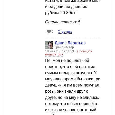
Кстати, в том же архиве был
и ее девичий дневник
рубежа 20-30х гг.
Оценка статьи: 5
Ответить
0
Денис Леонтьев
Грандмастер
10 мая 2007 в 11:13
Сообщить
модератору
Не, моя не пошлёт - ей
приятно, что я ей на такие
суммы подарки покупаю. У
мну одно время было аж три
девушки, я им всем покупал
розы, они знали друг о
друге, но на мну не злились,
потому что я был первый в
их жизни человек, который