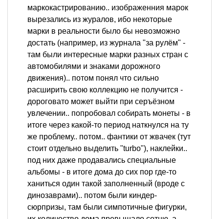
маркокастрированию.. изображенния марок
вырезались из журалов, ибо некоторые
марки в реальности было бы невозможно
достать (например, из журнала "за рулём" -
там были интересные марки разных стран с
автомобилями и знаками дорожного
движения).. потом понял что сильно
расширить свою коллекцию не получится -
дороговато может выйти при серъёзном
увлечении.. попробовал собирать монеты - в
итоге через какой-то период наткнулся на ту
же проблему.. потом.. фантики от жвачек (тут
стоит отдельно выделить "turbo"), наклейки..
под них даже продавались специальные
альбомы - в итоге дома до сих пор где-то
ханиться один такой заполненный (вроде с
динозаврами).. потом были киндер-
сюрпризы, там были симпотичные фигурки,
их количество дома превышало сотню, а