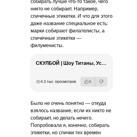
собирать лучше что-то такое, чего
никто не собирает. Например,
спичечные этикетки. И что для этого
даже название специальное есть:
марки собирают филателисты, а
спичечные этикетки —
филуменисты.
СКУЛБОЙ | Шоу Титаны, Усейн Болт, Ларрат, Зашквар!
РЕКЛАМА
РЕКЛАМА
РЕКЛАМА
РЕКЛАМА
4.3 тыс. просмотров
0
Было не очень понятно — откуда
взялось название, если их никто не
собирает, но делать нечего.
Попробовала я, конечно, собирать
этикетки, но спички тех времен